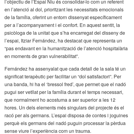
l’objectiu de l’Espai Niu és consolidar-lo com un referent
en l’atenció al dol, prioritzant les necessitats emocionals
de la família, oferint un entorn dissenyat específicament
per a l’acompanyament i el confort. En aquest sentit, la
psicòloga de la unitat que s’ha encarregat del disseny de
l’espai, Itziar Fernández, ha destacat que representa un
“pas endavant en la humanització de l’atenció hospitalària
en moments de gran vulnerabilitat”.
Fernández ha assenyalat que cada detall de la sala té un
significat terapèutic per facilitar un “dol satisfactori”. Per
una banda, hi ha el ‘bressol fred’, que permet que el nadó
pugui ser vetllat per la família durant el temps necessari,
que normalment ho acostuma a ser superior a les 12
hores. Un dels elements més singulars del projecte és el
racó per als germans. L’espai disposa de contes i joguines
perquè els germans del nadó puguin processar la pèrdua
sense viure l’experiència com un trauma.