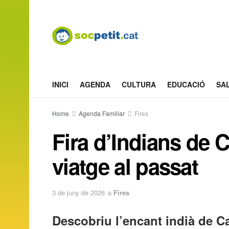
INICI
AGENDA
CULTURA
EDUCACIÓ
SA
Home
Agenda Familiar
Fires
Fira d’Indians de 
viatge al passat
3 de juny de 2026
a
Fires
Descobriu l’encant indià de Ca