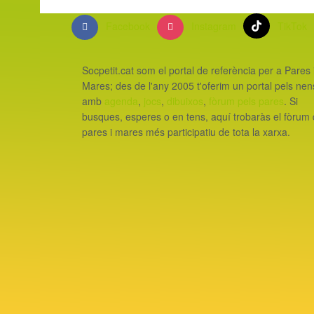
Facebook
Instagram
TikTok
Socpetit.cat som el portal de referència per a Pares 
Mares; des de l'any 2005 t'oferim un portal pels nen
amb
agenda
,
jocs
,
dibuixos
,
fòrum pels pares
. Si
busques, esperes o en tens, aquí trobaràs el fòrum
pares i mares més participatiu de tota la xarxa.