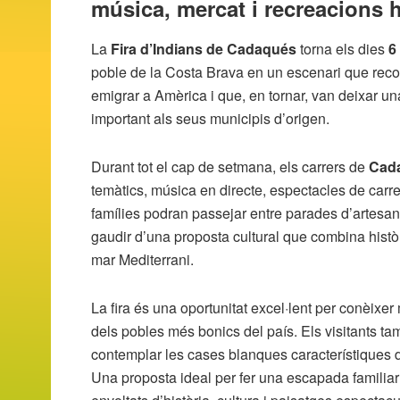
música, mercat i recreacions 
La
Fira d’Indians de Cadaqués
torna els dies
6
poble de la Costa Brava en un escenari que reco
emigrar a Amèrica i que, en tornar, van deixar u
important als seus municipis d’origen.
Durant tot el cap de setmana, els carrers de
Cad
temàtics, música en directe, espectacles de carrer,
famílies podran passejar entre parades d’artesania
gaudir d’una proposta cultural que combina històr
mar Mediterrani.
La fira és una oportunitat excel·lent per conèixer
dels pobles més bonics del país. Els visitants tam
contemplar les cases blanques característiques d
Una proposta ideal per fer una escapada familiar