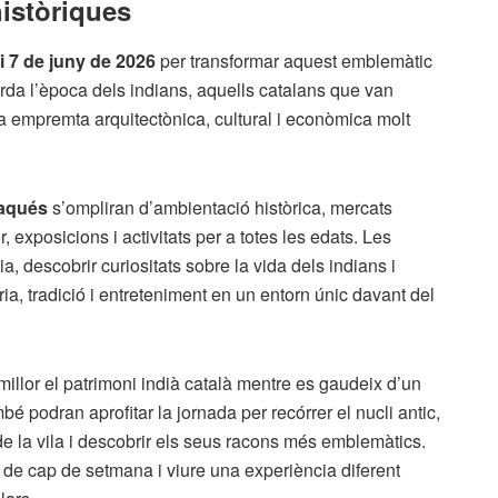
històriques
 i 7 de juny de 2026
per transformar aquest emblemàtic
rda l’època dels indians, aquells catalans que van
na empremta arquitectònica, cultural i econòmica molt
aqués
s’ompliran d’ambientació històrica, mercats
 exposicions i activitats per a totes les edats. Les
, descobrir curiositats sobre la vida dels indians i
ia, tradició i entreteniment en un entorn únic davant del
 millor el patrimoni indià català mentre es gaudeix d’un
bé podran aprofitar la jornada per recórrer el nucli antic,
e la vila i descobrir els seus racons més emblemàtics.
 de cap de setmana i viure una experiència diferent