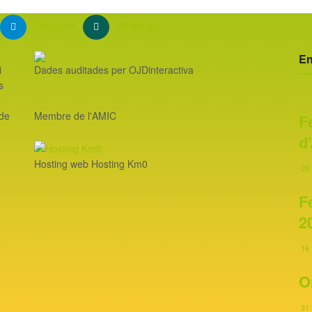
Telegram
Whatsapp
En
i
Dades auditades per OJDinteractiva
s
 de
Membre de l'AMIC
F
d
Hosting web Hosting Km0
29 
F
2
16 
O
31 