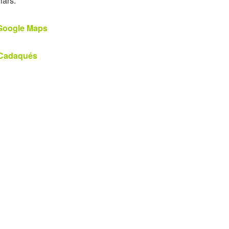
lars.
 Google Maps
e Cadaqués