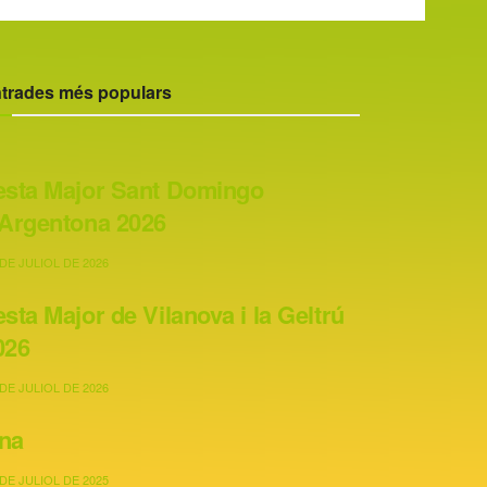
trades més populars
esta Major Sant Domingo
’Argentona 2026
DE JULIOL DE 2026
esta Major de Vilanova i la Geltrú
026
DE JULIOL DE 2026
na
DE JULIOL DE 2025