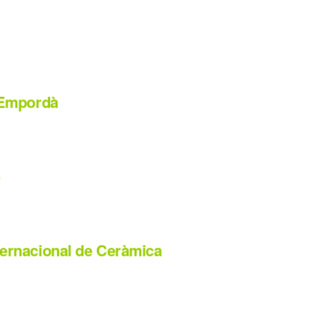
d’Empordà
6
nternacional de Ceràmica