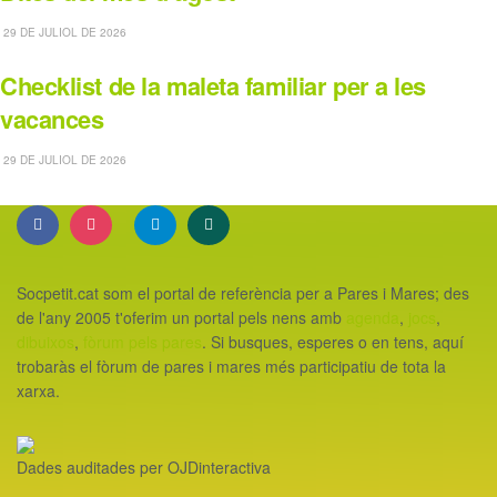
29 DE JULIOL DE 2026
Checklist de la maleta familiar per a les
vacances
29 DE JULIOL DE 2026
Socpetit.cat som el portal de referència per a Pares i Mares; des
de l'any 2005 t'oferim un portal pels nens amb
agenda
,
jocs
,
dibuixos
,
fòrum pels pares
. Si busques, esperes o en tens, aquí
trobaràs el fòrum de pares i mares més participatiu de tota la
xarxa.
Dades auditades per OJDinteractiva