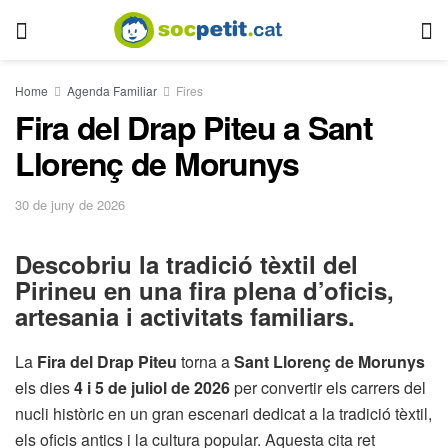
Home
Agenda Familiar
Fires
Fira del Drap Piteu a Sant
Llorenç de Morunys
30 de juny de 2026
Descobriu la tradició tèxtil del
Pirineu en una fira plena d’oficis,
artesania i activitats familiars.
La
Fira del Drap Piteu
torna a
Sant Llorenç de Morunys
els dies
4 i 5 de juliol de 2026
per convertir els carrers del
nucli històric en un gran escenari dedicat a la tradició tèxtil,
els oficis antics i la cultura popular. Aquesta cita ret