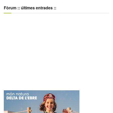
Fòrum :: últimes entrades ::