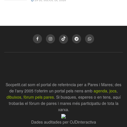
Socpetit.cat som el portal de referència per a Pares i Mares; des
de l'any 2005 t'oferim un portal pels nens amb
agenda
,
jocs
,
dibuixos
,
fòrum pels pares
. Si busques, esperes o en tens, aquí
trobaràs el fòrum de pares i mares més participatiu de tota la
xarxa.
Dades auditades per OJDinteractiva