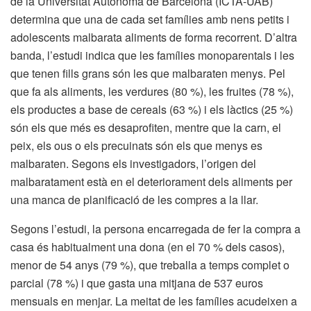
de la Universitat Autònoma de Barcelona (ICTA-UAB)
determina que una de cada set famílies amb nens petits i
adolescents malbarata aliments de forma recorrent. D’altra
banda, l’estudi indica que les famílies monoparentals i les
que tenen fills grans són les que malbaraten menys. Pel
que fa als aliments, les verdures (80 %), les fruites (78 %),
els productes a base de cereals (63 %) i els làctics (25 %)
són els que més es desaprofiten, mentre que la carn, el
peix, els ous o els precuinats són els que menys es
malbaraten. Segons els investigadors, l’origen del
malbaratament està en el deteriorament dels aliments per
una manca de planificació de les compres a la llar.
Segons l’estudi, la persona encarregada de fer la compra a
casa és habitualment una dona (en el 70 % dels casos),
menor de 54 anys (79 %), que treballa a temps complet o
parcial (78 %) i que gasta una mitjana de 537 euros
mensuals en menjar. La meitat de les famílies acudeixen a