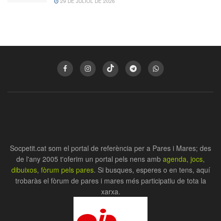
29 DE JULIOL DE 2026
Socpetit.cat som el portal de referència per a Pares i Mares; des
de l'any 2005 t'oferim un portal pels nens amb
agenda
,
jocs
,
dibuixos
,
fòrum pels pares
. Si busques, esperes o en tens, aquí
trobaràs el fòrum de pares i mares més participatiu de tota la
xarxa.