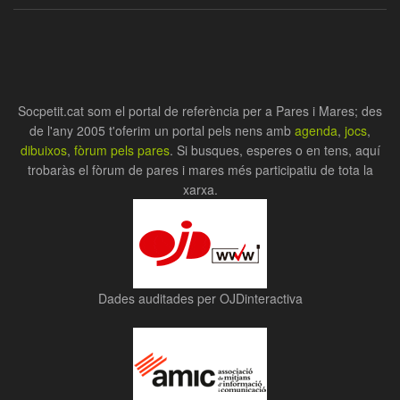
Socpetit.cat som el portal de referència per a Pares i Mares; des
de l'any 2005 t'oferim un portal pels nens amb
agenda
,
jocs
,
dibuixos
,
fòrum pels pares
. Si busques, esperes o en tens, aquí
trobaràs el fòrum de pares i mares més participatiu de tota la
xarxa.
Dades auditades per OJDinteractiva