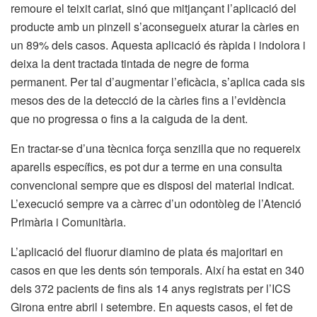
remoure el teixit cariat, sinó que mitjançant l’aplicació del
producte amb un pinzell s’aconsegueix aturar la càries en
un 89% dels casos. Aquesta aplicació és ràpida i indolora i
deixa la dent tractada tintada de negre de forma
permanent. Per tal d’augmentar l’eficàcia, s’aplica cada sis
mesos des de la detecció de la càries fins a l’evidència
que no progressa o fins a la caiguda de la dent.
En tractar-se d’una tècnica força senzilla que no requereix
aparells específics, es pot dur a terme en una consulta
convencional sempre que es disposi del material indicat.
L’execució sempre va a càrrec d’un odontòleg de l’Atenció
Primària i Comunitària.
L’aplicació del fluorur diamino de plata és majoritari en
casos en que les dents són temporals. Així ha estat en 340
dels 372 pacients de fins als 14 anys registrats per l’ICS
Girona entre abril i setembre. En aquests casos, el fet de