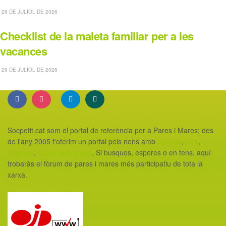
29 DE JULIOL DE 2026
Checklist de la maleta familiar per a les
vacances
29 DE JULIOL DE 2026
Socpetit.cat som el portal de referència per a Pares i Mares; des
de l'any 2005 t'oferim un portal pels nens amb
agenda
,
jocs
,
dibuixos
,
fòrum pels pares
. Si busques, esperes o en tens, aquí
trobaràs el fòrum de pares i mares més participatiu de tota la
xarxa.