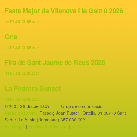
Festa Major de Vilanova i la Geltrú 2026
16 DE JULIOL DE 2026
Ona
31 DE JULIOL DE 2025
Fira de Sant Jaume de Reus 2026
23 DE JULIOL DE 2026
La Pedrera Sunset
23 DE JULIOL DE 2026
© 2005-26 Socpetit.CAT Grup de comunicació:
Creacions.com
Passeig Joan Fuster i Ortells, 31 08770 Sant
Sadurní d'Anoia (Barcelona) 657 688 692
Avís Legal
|
Política de Privacitat
|
Cookies