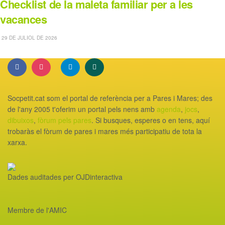
Checklist de la maleta familiar per a les
vacances
29 DE JULIOL DE 2026
Socpetit.cat som el portal de referència per a Pares i Mares; des
de l'any 2005 t'oferim un portal pels nens amb
agenda
,
jocs
,
dibuixos
,
fòrum pels pares
. Si busques, esperes o en tens, aquí
trobaràs el fòrum de pares i mares més participatiu de tota la
xarxa.
Dades auditades per OJDinteractiva
Membre de l'AMIC