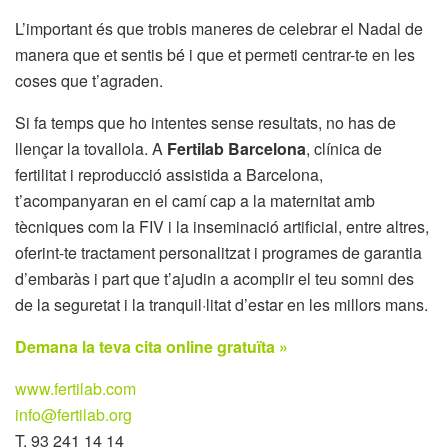
L’important és que trobis maneres de celebrar el Nadal de
manera que et sentis bé i que et permeti centrar-te en les
coses que t’agraden.
Si fa temps que ho intentes sense resultats, no has de
llençar la tovallola. A
Fertilab Barcelona
, clínica de
fertilitat i reproducció assistida a Barcelona,
t’acompanyaran en el camí cap a la maternitat amb
tècniques com la FIV i la inseminació artificial, entre altres,
oferint-te tractament personalitzat i programes de garantia
d’embaràs i part que t’ajudin a acomplir el teu somni des
de la seguretat i la tranquil·litat d’estar en les millors mans.
Demana la teva cita online gratuïta »
www.fertilab.com
info@fertilab.org
T. 93 241 14 14