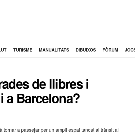
LUT
TURISME
MANUALITATS
DIBUIXOS
FÒRUM
JOC
ades de llibres i
i a Barcelona?
à tornar a passejar per un ampli espai tancat al trànsit al