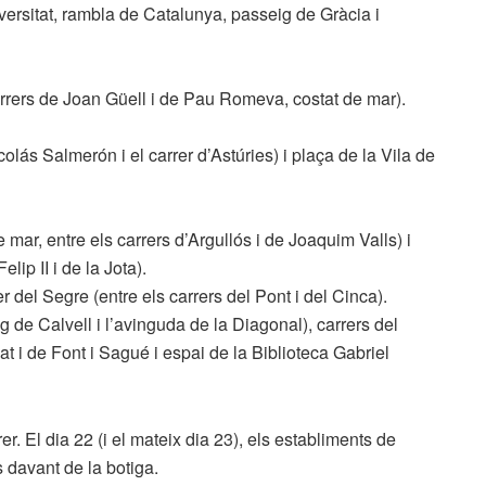
versitat, rambla de Catalunya, passeig de Gràcia i
arrers de Joan Güell i de Pau Romeva, costat de mar).
colás Salmerón i el carrer d’Astúries) i plaça de la Vila de
mar, entre els carrers d’Argullós i de Joaquim Valls) i
elip II i de la Jota).
r del Segre (entre els carrers del Pont i del Cinca).
g de Calvell i l’avinguda de la Diagonal), carrers del
 i de Font i Sagué i espai de la Biblioteca Gabriel
rer. El dia 22 (i el mateix dia 23), els establiments de
s davant de la botiga.