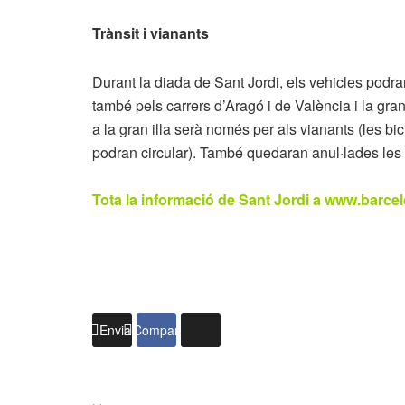
Trànsit i vianants
Durant la diada de Sant Jordi, els vehicles podran 
també pels carrers d’Aragó i de València i la gra
a la gran illa serà només per als vianants (les bic
podran circular). També quedaran anul·lades les 
Tota la informació de Sant Jordi a www.barcel
Enviar
Compartir