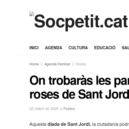
INICI
AGENDA
CULTURA
EDUCACIÓ
SA
Home
Agenda Familiar
Festes
On trobaràs les par
roses de Sant Jord
22 d'abril de 2025
a
Festes
Aquesta
diada de Sant Jordi
, la ciutadania podr