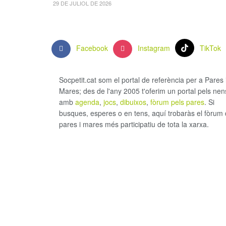
29 DE JULIOL DE 2026
Facebook
Instagram
TikTok
Socpetit.cat som el portal de referència per a Pares 
Mares; des de l'any 2005 t'oferim un portal pels nen
amb
agenda
,
jocs
,
dibuixos
,
fòrum pels pares
. Si
busques, esperes o en tens, aquí trobaràs el fòrum
pares i mares més participatiu de tota la xarxa.