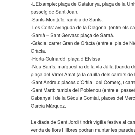
-L’Eixample: plaça de Catalunya, plaça de la Uni
passeig de Sant Joan.
-Sants-Montjuïc: rambla de Sants.
-Les Corts: avinguda de la Diagonal (entre els c
-Sarrià – Sant Gervasi: plaça de Sarrià.
-Gràcia: carrer Gran de Gràcia (entre el pla de Ni
Gràcia.
-Horta-Guinardó: plaça d’Eivissa.
-Nou Barris: marquesina de la via Júlia (banda de 
plaça del Virrei Amat (a la cruïlla dels carrers de F
-Sant Andreu: places d’Orfila i del Comerç, i carre
-Sant Martí: rambla del Poblenou (entre el passei
Cabanyal i de la Sèquia Comtal, places del Mercat
García Márquez.
La diada de Sant Jordi tindrà vigília festiva al car
venda de flors i llibres podran muntar les parade