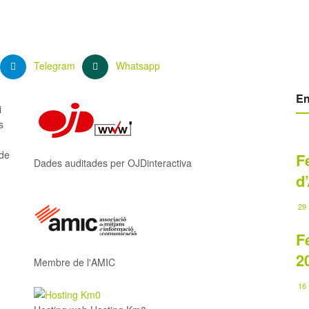
Telegram
Whatsapp
En
i
s
 de
F
Dades auditades per OJDinteractiva
d
29 
F
2
Membre de l'AMIC
16 