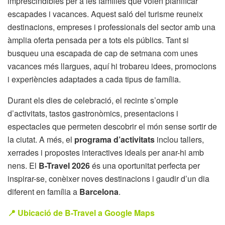
imprescindibles per a les famílies que volen planificar
escapades i vacances. Aquest saló del turisme reuneix
destinacions, empreses i professionals del sector amb una
àmplia oferta pensada per a tots els públics. Tant si
busqueu una escapada de cap de setmana com unes
vacances més llargues, aquí hi trobareu idees, promocions
i experiències adaptades a cada tipus de família.
Durant els dies de celebració, el recinte s’omple
d’activitats, tastos gastronòmics, presentacions i
espectacles que permeten descobrir el món sense sortir de
la ciutat. A més, el
programa d’activitats
inclou tallers,
xerrades i propostes interactives ideals per anar-hi amb
nens. El
B-Travel 2026
és una oportunitat perfecta per
inspirar-se, conèixer noves destinacions i gaudir d’un dia
diferent en família a
Barcelona
.
📍 Ubicació de B-Travel a Google Maps