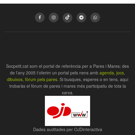
Socpetit.cat som el portal de referència per a Pares i Mares; des
de l'any 2005 t'oferim un portal pels nens amb
agenda
,
jocs
,
dibuixos
,
fòrum pels pares
. Si busques, esperes o en tens, aquí
trobaràs el fòrum de pares i mares més participatiu de tota la
xarxa.
Dades auditades per OJDinteractiva