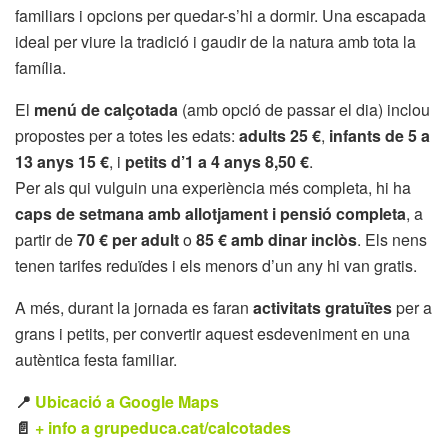
familiars i opcions per quedar-s’hi a dormir. Una escapada
ideal per viure la tradició i gaudir de la natura amb tota la
família.
El
menú de calçotada
(amb opció de passar el dia) inclou
propostes per a totes les edats:
adults 25 €
,
infants de 5 a
13 anys 15 €
, i
petits d’1 a 4 anys 8,50 €
.
Per als qui vulguin una experiència més completa, hi ha
caps de setmana amb allotjament i pensió completa
, a
partir de
70 € per adult
o
85 € amb dinar inclòs
. Els nens
tenen tarifes reduïdes i els menors d’un any hi van gratis.
A més, durant la jornada es faran
activitats gratuïtes
per a
grans i petits, per convertir aquest esdeveniment en una
autèntica festa familiar.
📍
Ubicació a Google Maps
📄
+ info a grupeduca.cat/calcotades