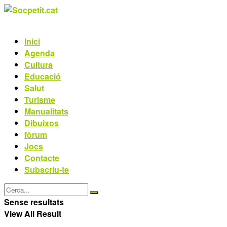
Inici
Agenda
Cultura
Educació
Salut
Turisme
Manualitats
Dibuixos
fòrum
Jocs
Contacte
Subscriu-te
Sense resultats
View All Result