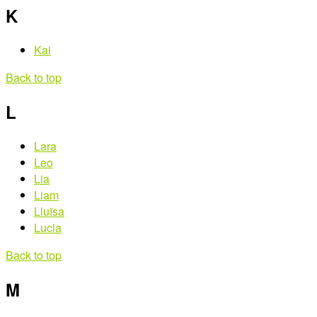
K
Kai
Back to top
L
Lara
Leo
Lia
Liam
Lluïsa
Lucia
Back to top
M