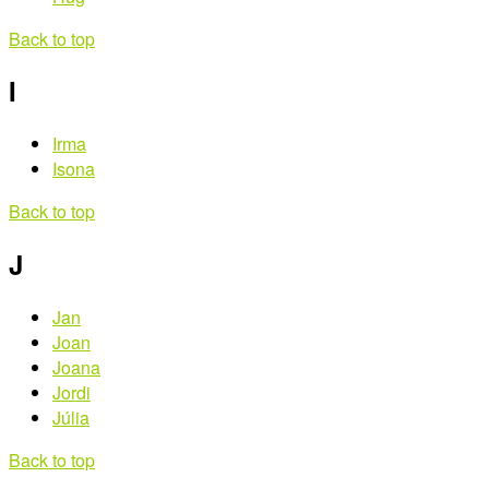
Back to top
I
Irma
Isona
Back to top
J
Jan
Joan
Joana
Jordi
Júlia
Back to top