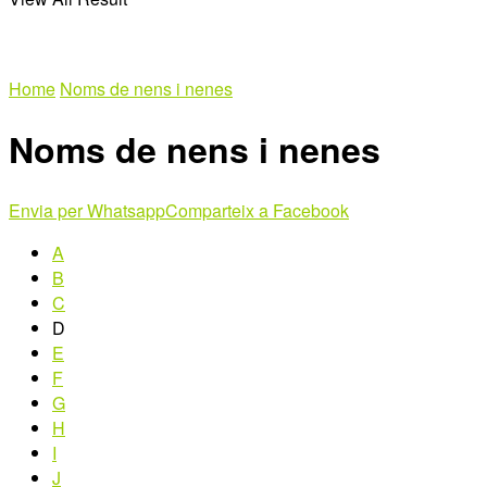
Home
Noms de nens i nenes
Noms de nens i nenes
Envia per Whatsapp
Comparteix a Facebook
A
B
C
D
E
F
G
H
I
J