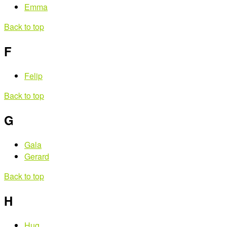
Emma
Back to top
F
Felip
Back to top
G
Gala
Gerard
Back to top
H
Hug