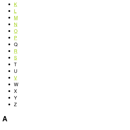
K
L
M
N
O
P
Q
R
S
T
U
V
W
X
Y
Z
A