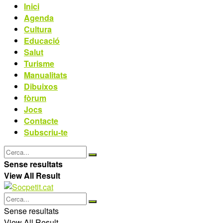
Inici
Agenda
Cultura
Educació
Salut
Turisme
Manualitats
Dibuixos
fòrum
Jocs
Contacte
Subscriu-te
Sense resultats
View All Result
Sense resultats
View All Result