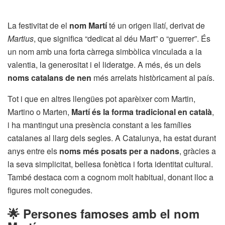
La festivitat de el
nom Martí
té un origen llatí, derivat de
Martius
, que significa “dedicat al déu Mart” o “guerrer”. És
un nom amb una forta càrrega simbòlica vinculada a la
valentia, la generositat i el lideratge. A més, és un dels
noms catalans de nen
més arrelats històricament al país.
Tot i que en altres llengües pot aparèixer com Martin,
Martino o Marten,
Martí és la forma tradicional en català
,
i ha mantingut una presència constant a les famílies
catalanes al llarg dels segles. A Catalunya, ha estat durant
anys entre els
noms més posats per a nadons
, gràcies a
la seva simplicitat, bellesa fonètica i forta identitat cultural.
També destaca com a cognom molt habitual, donant lloc a
figures molt conegudes.
🌟 Persones famoses amb el nom