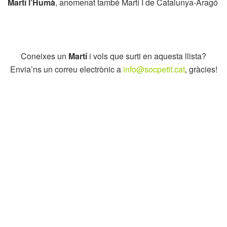
Martí l’Humà
, anomenat també Martí I de Catalunya-Aragó
Coneixes un
Martí
i vols que surti en aquesta llista?
Envia’ns un correu electrònic a
info@socpetit.cat
, gràcies!