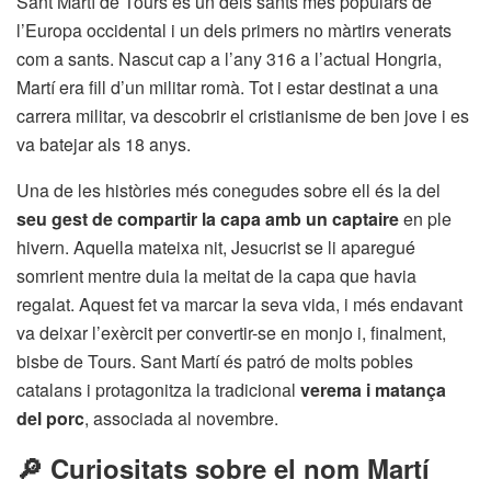
Sant Martí de Tours és un dels sants més populars de
l’Europa occidental i un dels primers no màrtirs venerats
com a sants. Nascut cap a l’any 316 a l’actual Hongria,
Martí era fill d’un militar romà. Tot i estar destinat a una
carrera militar, va descobrir el cristianisme de ben jove i es
va batejar als 18 anys.
Una de les històries més conegudes sobre ell és la del
seu gest de compartir la capa amb un captaire
en ple
hivern. Aquella mateixa nit, Jesucrist se li aparegué
somrient mentre duia la meitat de la capa que havia
regalat. Aquest fet va marcar la seva vida, i més endavant
va deixar l’exèrcit per convertir-se en monjo i, finalment,
bisbe de Tours. Sant Martí és patró de molts pobles
catalans i protagonitza la tradicional
verema i matança
del porc
, associada al novembre.
🔎 Curiositats sobre el nom Martí