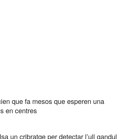
ncien que fa mesos que esperen una
ns en centres
sa un cribratge per detectar l’ull gandul