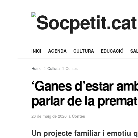
INICI
AGENDA
CULTURA
EDUCACIÓ
SA
Home
Cultura
Contes
‘Ganes d’estar amb
parlar de la prematu
26 de maig de 2026
a
Contes
Un projecte familiar i emotiu q