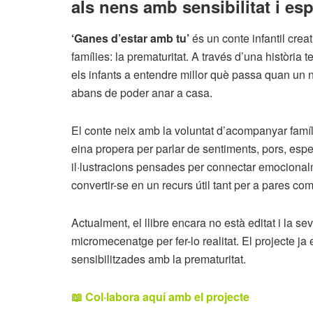
als nens amb sensibilitat i es
‘Ganes d’estar amb tu’
és un conte infantil crea
famílies: la prematuritat. A través d’una història
els infants a entendre millor què passa quan un 
abans de poder anar a casa.
El conte neix amb la voluntat d’acompanyar famíl
eina propera per parlar de sentiments, pors, esp
il·lustracions pensades per connectar emocional
convertir-se en un recurs útil tant per a pares co
Actualment, el llibre encara no està editat i la
micromecenatge per fer-lo realitat. El projecte ja
sensibilitzades amb la prematuritat.
📖 Col·labora aquí amb el projecte