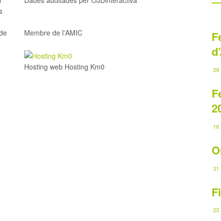
i
Dades auditades per OJDinteractiva
s
 de
Membre de l'AMIC
F
d
Hosting web Hosting Km0
29 
F
2
16 
O
31 
F
23 