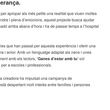
perança.
t per apropar als més petits una realitat que viuen moltes
 tendra i plena d’emocions, aquest projecte busca ajudar
nadó arriba abans d’hora i ha de passar temps a l’hospital
ies que han passat per aquesta experiència i oferir una
era i amor. Amb un llenguatge adaptat als nens i unes
ment amb els lectors,
‘Ganes d’estar amb tu’
vol
m per a escoles i professionals.
 seva creadora ha impulsat una campanya de
 està despertant molt interès entre famílies i persones