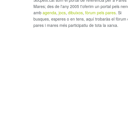
Socpetit.cat som el portal de referència per a Pares 
Mares; des de l'any 2005 t'oferim un portal pels nen
amb
agenda
,
jocs
,
dibuixos
,
fòrum pels pares
. Si
busques, esperes o en tens, aquí trobaràs el fòrum
pares i mares més participatiu de tota la xarxa.