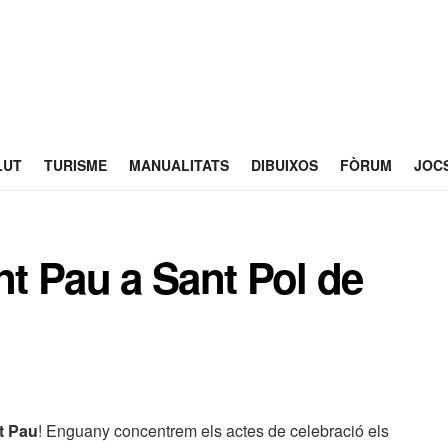
LUT
TURISME
MANUALITATS
DIBUIXOS
FÒRUM
JOC
nt Pau a Sant Pol de
nt Pau
! Enguany concentrem els actes de celebració els