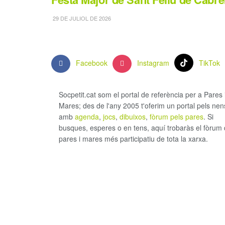
29 DE JULIOL DE 2026
Facebook
Instagram
TikTok
Socpetit.cat som el portal de referència per a Pares 
Mares; des de l'any 2005 t'oferim un portal pels nen
amb
agenda
,
jocs
,
dibuixos
,
fòrum pels pares
. Si
busques, esperes o en tens, aquí trobaràs el fòrum
pares i mares més participatiu de tota la xarxa.