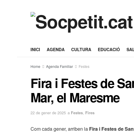
INICI
AGENDA
CULTURA
EDUCACIÓ
SA
Home
Agenda Familiar
Festes
Fira i Festes de Sa
Mar, el Maresme
22 de gener de 2025
a
Festes
,
Fires
Com cada gener, arriben la
Fira i Festes de Sa