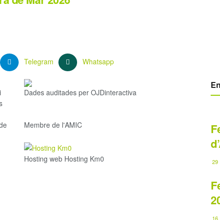
Telegram
Whatsapp
En
i
Dades auditades per OJDinteractiva
s
 de
Membre de l'AMIC
F
d
Hosting web Hosting Km0
29 
F
2
16 