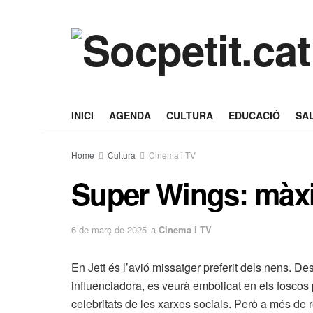
INICI
AGENDA
CULTURA
EDUCACIÓ
SA
Home
Cultura
Cinema i TV
Super Wings: màxi
6 de març de 2025
a
Cinema i TV
En Jett és l’avió missatger preferit dels nens. De
influenciadora, es veurà embolicat en els foscos 
celebritats de les xarxes socials. Però a més de 