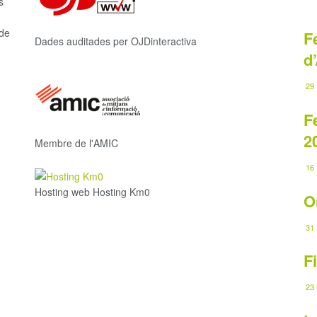
s
 de
F
Dades auditades per OJDinteractiva
d
29 
F
2
Membre de l'AMIC
16 
Hosting web Hosting Km0
O
31 
F
23 