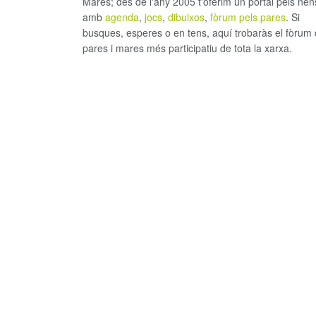
Mares; des de l'any 2005 t'oferim un portal pels nen
amb
agenda
,
jocs
,
dibuixos
,
fòrum pels pares
. Si
busques, esperes o en tens, aquí trobaràs el fòrum
pares i mares més participatiu de tota la xarxa.