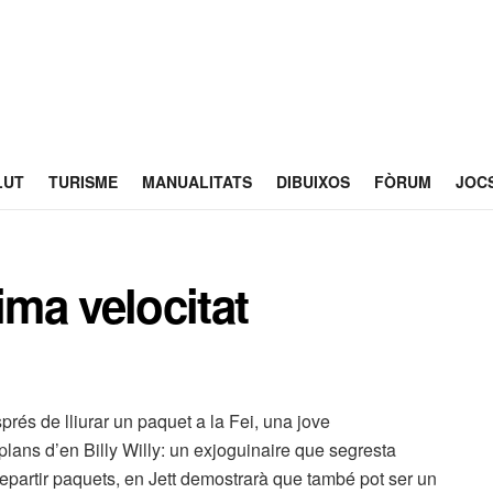
LUT
TURISME
MANUALITATS
DIBUIXOS
FÒRUM
JOC
ma velocitat
sprés de lliurar un paquet a la Fei, una jove
plans d’en Billy Willy: un exjoguinaire que segresta
repartir paquets, en Jett demostrarà que també pot ser un