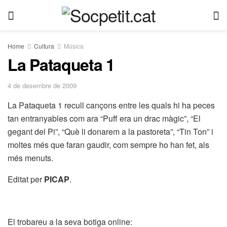
Home
Cultura
Música
La Pataqueta 1
4 de desembre de 2009
La Pataqueta 1 recull cançons entre les quals hi ha peces
tan entranyables com ara “Puff era un drac màgic”, “El
gegant del Pi”, “Què li donarem a la pastoreta”, “Tin Ton” i
moltes més que faran gaudir, com sempre ho han fet, als
més menuts.
Editat per
PICAP
.
El trobareu a la seva botiga online: