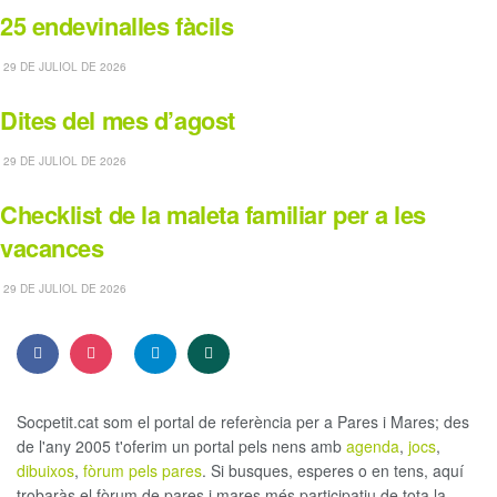
25 endevinalles fàcils
29 DE JULIOL DE 2026
Dites del mes d’agost
29 DE JULIOL DE 2026
Checklist de la maleta familiar per a les
vacances
29 DE JULIOL DE 2026
Socpetit.cat som el portal de referència per a Pares i Mares; des
de l'any 2005 t'oferim un portal pels nens amb
agenda
,
jocs
,
dibuixos
,
fòrum pels pares
. Si busques, esperes o en tens, aquí
trobaràs el fòrum de pares i mares més participatiu de tota la