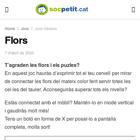
Home
Jocs
Jocs clàssics
Flors
7 d'abril de 2020
T’agraden les flors i els puzles?
En aquest joc hauràs d’exprimir tot el teu cervell per mirar
de connectar les flors del mateix color fent servir totes les
cel·les del tauler. Aconseguiràs superar tots els nivells?
Estàs connectat amb el mòbil? Mantén-lo en mode vertical
i gaudiràs molt més!
Tens un botó en forma de X per posar-lo a pantalla
completa, molta sort!