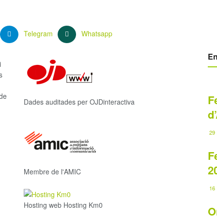
Telegram
Whatsapp
En
i
s
 de
F
Dades auditades per OJDinteractiva
d
29 
F
2
Membre de l'AMIC
16 
Hosting web Hosting Km0
O