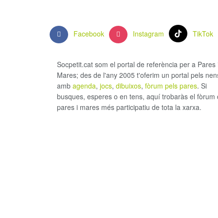
Facebook
Instagram
TikTok
Socpetit.cat som el portal de referència per a Pares 
Mares; des de l'any 2005 t'oferim un portal pels nen
amb
agenda
,
jocs
,
dibuixos
,
fòrum pels pares
. Si
busques, esperes o en tens, aquí trobaràs el fòrum
pares i mares més participatiu de tota la xarxa.