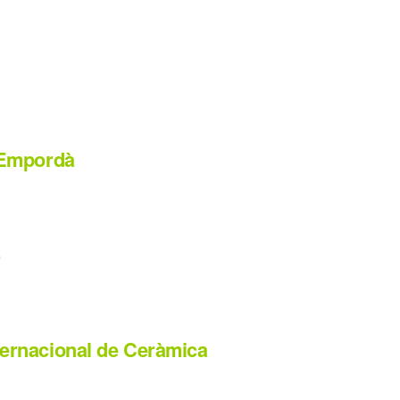
d’Empordà
6
nternacional de Ceràmica