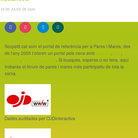
29 DE JULIOL DE 2026
Socpetit.cat som el portal de referència per a Pares i Mares; des
de l'any 2005 t'oferim un portal pels nens amb
agenda
,
jocs
,
dibuixos
,
fòrum pels pares
. Si busques, esperes o en tens, aquí
trobaràs el fòrum de pares i mares més participatiu de tota la
xarxa.
Dades auditades per OJDinteractiva