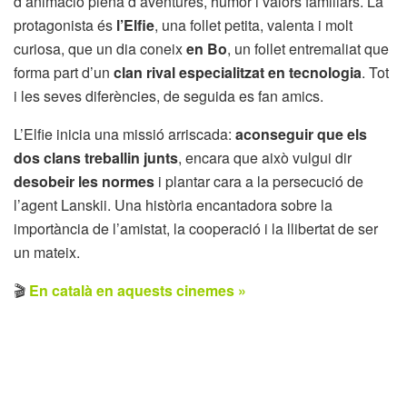
d’animació plena d’aventures, humor i valors familiars. La
protagonista és
l’Elfie
, una follet petita, valenta i molt
curiosa, que un dia coneix
en Bo
, un follet entremaliat que
forma part d’un
clan rival especialitzat en tecnologia
. Tot
i les seves diferències, de seguida es fan amics.
L’Elfie inicia una missió arriscada:
aconseguir que els
dos clans treballin junts
, encara que això vulgui dir
desobeir les normes
i plantar cara a la persecució de
l’agent Lanskii. Una història encantadora sobre la
importància de l’amistat, la cooperació i la llibertat de ser
un mateix.
🎬
En català en aquests cinemes »