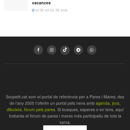
vacances
29 DE JULIOL DE 2026
Socpetit.cat som el portal de referència per a Pares i Mares; des
de l'any 2005 t'oferim un portal pels nens amb
agenda
,
jocs
,
dibuixos
,
fòrum pels pares
. Si busques, esperes o en tens, aquí
trobaràs el fòrum de pares i mares més participatiu de tota la
xarxa.