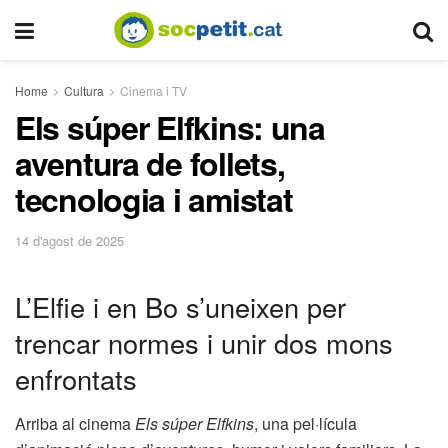
Home
Cultura
Cinema i TV
Els súper Elfkins: una
aventura de follets,
tecnologia i amistat
14 d'agost de 2025
L’Elfie i en Bo s’uneixen per
trencar normes i unir dos mons
enfrontats
Arriba al cinema
Els súper Elfkins
, una pel·lícula