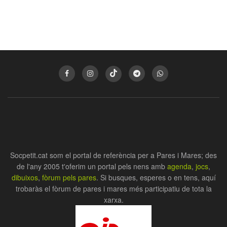
Socpetit.cat som el portal de referència per a Pares i Mares; des
de l'any 2005 t'oferim un portal pels nens amb
agenda
,
jocs
,
dibuixos
,
fòrum pels pares
. Si busques, esperes o en tens, aquí
trobaràs el fòrum de pares i mares més participatiu de tota la
xarxa.