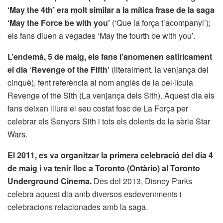
‘May the 4th’ era molt similar a la mítica frase de la saga
‘May the Force be with you’
(‘Que la força t’acompanyi’);
els fans diuen a vegades ‘May the fourth be with you’.
L’endemà, 5 de maig, els fans l’anomenen satíricament
el dia ‘Revenge of the Fifth’
(literalment, la venjança del
cinquè), fent referència al nom anglès de la pel·lícula
Revenge of the Sith (La venjança dels Sith). Aquest dia els
fans deixen lliure el seu costat fosc de La Força per
celebrar els Senyors Sith i tots els dolents de la sèrie Star
Wars.
El 2011, es va organitzar la primera celebració del dia 4
de maig i va tenir lloc a Toronto (Ontàrio) al Toronto
Underground Cinema.
Des del 2013, Disney Parks
celebra aquest dia amb diversos esdeveniments i
celebracions relacionades amb la saga.