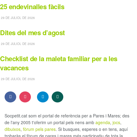
25 endevinalles fàcils
29 DE JULIOL DE 2026
Dites del mes d’agost
29 DE JULIOL DE 2026
Checklist de la maleta familiar per a les
vacances
29 DE JULIOL DE 2026
Socpetit.cat som el portal de referència per a Pares i Mares; des
de l'any 2005 t'oferim un portal pels nens amb
agenda
,
jocs
,
dibuixos
,
fòrum pels pares
. Si busques, esperes o en tens, aquí
trobaràs el fòrum de pares i mares més participatiu de tota la