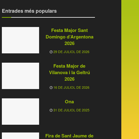
Entrades més populars
Festa Major Sant
Domingo d’Argentona
2026
29 DE JULIOL DE 2026
Festa Major de
Vilanova i la Geltrú
2026
16 DE JULIOL DE 2026
Ona
31 DE JULIOL DE 2025
Fira de Sant Jaume de