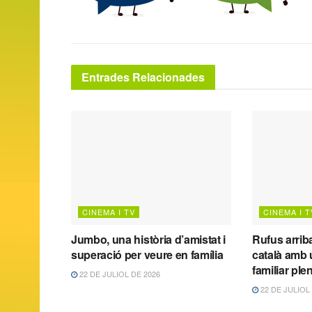
Entrades Relacionades
CINEMA I TV
CINEMA I T
Jumbo, una història d’amistat i
Rufus arrib
superació per veure en família
català amb 
familiar pl
22 DE JULIOL DE 2026
22 DE JULIOL