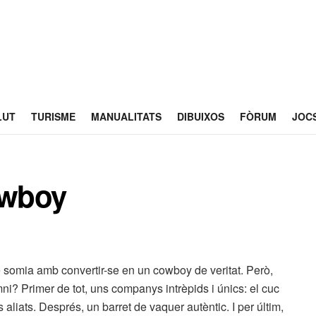
LUT
TURISME
MANUALITATS
DIBUIXOS
FÒRUM
JOC
owboy
 somia amb convertir-se en un cowboy de veritat. Però,
mni? Primer de tot, uns companys intrèpids i únics: el cuc
 aliats. Després, un barret de vaquer autèntic. I per últim,