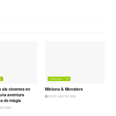
V
CINEMA I TV
a als cinemes en
Minions & Monsters
una aventura
25 DE JUNY DE 2026
ena de màgia
 DE 2026