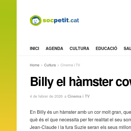
INICI
AGENDA
CULTURA
EDUCACIÓ
SA
Home
Cultura
Cinema i TV
Billy el hàmster c
4 de febrer de 2026
a
Cinema i TV
En Billy és un hàmster amb un cor molt gran, que
què és el que necessita per fer realitat el seu so
Jean-Claude i la fura Suzie seran els seus millors