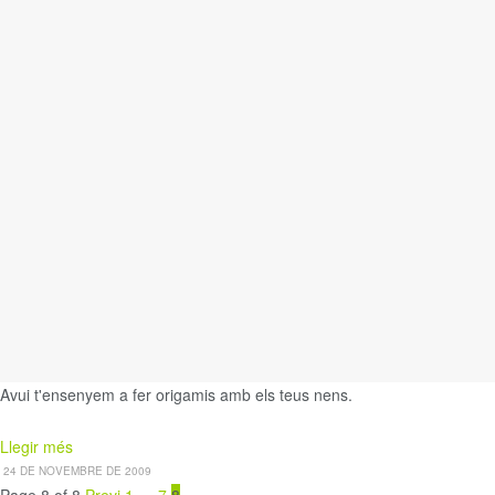
Avui t'ensenyem a fer origamis amb els teus nens.
Details
Llegir més
24 DE NOVEMBRE DE 2009
Page 8 of 8
Previ
1
…
7
8