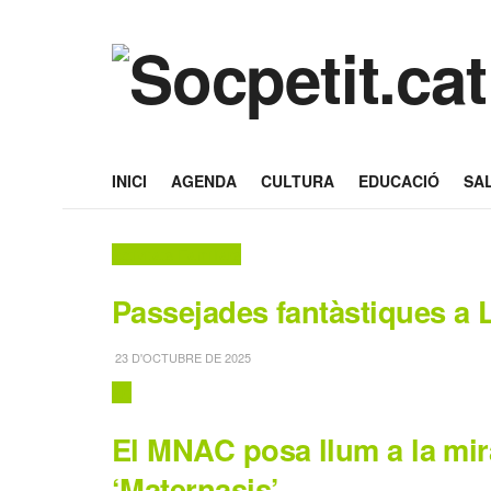
INICI
AGENDA
CULTURA
EDUCACIÓ
SA
Activitats Familiars
Passejades fantàstiques a L
23 D'OCTUBRE DE 2025
Art
El MNAC posa llum a la mir
‘Maternasis’