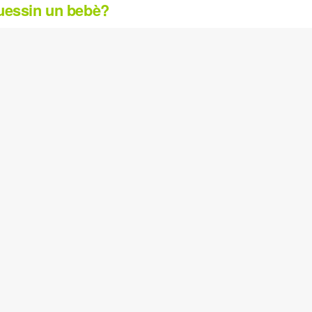
guessin un bebè?