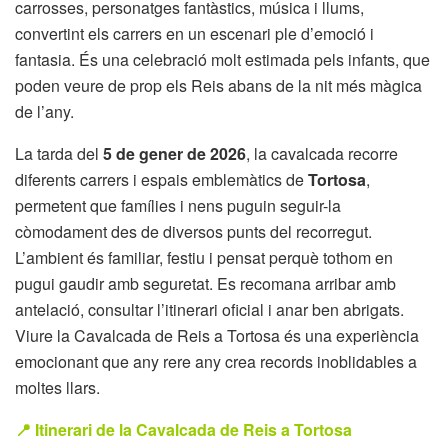
carrosses, personatges fantàstics, música i llums,
convertint els carrers en un escenari ple d’emoció i
fantasia. És una celebració molt estimada pels infants, que
poden veure de prop els Reis abans de la nit més màgica
de l’any.
La tarda del
5 de gener de 2026
, la cavalcada recorre
diferents carrers i espais emblemàtics de
Tortosa
,
permetent que famílies i nens puguin seguir-la
còmodament des de diversos punts del recorregut.
L’ambient és familiar, festiu i pensat perquè tothom en
pugui gaudir amb seguretat. Es recomana arribar amb
antelació, consultar l’itinerari oficial i anar ben abrigats.
Viure la Cavalcada de Reis a Tortosa és una experiència
emocionant que any rere any crea records inoblidables a
moltes llars.
📍 Itinerari de la Cavalcada de Reis a Tortosa