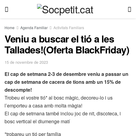
Home
Agenda Familiar
Activitats Familiars
Veniu a buscar el tió a les
Tallades!(Oferta BlackFriday)
15 de novembre de 2023
El cap de setmana 2-3 de desembre veniu a passar un
cap de setmana de cacera de tions amb un 15% de
descompte!
Trobeu el vostre tió* al bosc màgic, decoreu-lo i us
l’emporteu a casa amb molta màgia!
El cap de setmana també inclou joc de nit, discoteca, i
bosc vertical el diumenge matí
*trobareu un tió per família