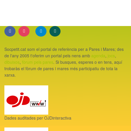
Socpetit.cat som el portal de referència per a Pares i Mares; des
de l'any 2005 t'oferim un portal pels nens amb
agenda
,
jocs
,
dibuixos
,
fòrum pels pares
. Si busques, esperes o en tens, aquí
trobaràs el fòrum de pares i mares més participatiu de tota la
xarxa.
Dades auditades per OJDinteractiva