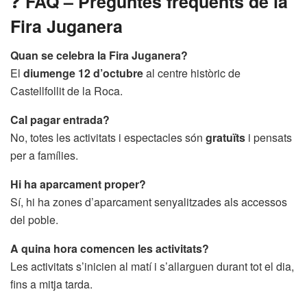
❓
FAQ – Preguntes freqüents de la
Fira Juganera
Quan se celebra la Fira Juganera?
El
diumenge 12 d’octubre
al centre històric de
Castellfollit de la Roca.
Cal pagar entrada?
No, totes les activitats i espectacles són
gratuïts
i pensats
per a famílies.
Hi ha aparcament proper?
Sí, hi ha zones d’aparcament senyalitzades als accessos
del poble.
A quina hora comencen les activitats?
Les activitats s’inicien al matí i s’allarguen durant tot el dia,
fins a mitja tarda.