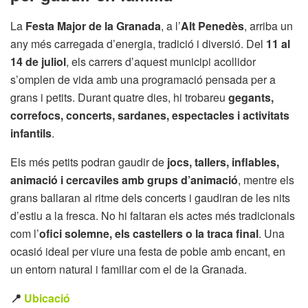
La
Festa Major de la Granada
, a l’
Alt Penedès
, arriba un
any més carregada d’energia, tradició i diversió. Del
11 al
14 de juliol
, els carrers d’aquest municipi acollidor
s’omplen de vida amb una programació pensada per a
grans i petits. Durant quatre dies, hi trobareu
gegants,
correfocs, concerts, sardanes, espectacles i activitats
infantils
.
Els més petits podran gaudir de
jocs, tallers, inflables,
animació i cercaviles amb grups d’animació
, mentre els
grans ballaran al ritme dels concerts i gaudiran de les nits
d’estiu a la fresca. No hi faltaran els actes més tradicionals
com l’
ofici solemne, els castellers o la traca final
. Una
ocasió ideal per viure una festa de poble amb encant, en
un entorn natural i familiar com el de la Granada.
📍
Ubicació