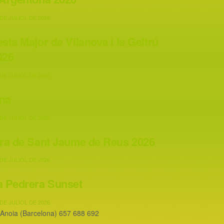
DE JULIOL DE 2026
esta Major de Vilanova i la Geltrú
026
DE JULIOL DE 2026
na
DE JULIOL DE 2025
ira de Sant Jaume de Reus 2026
DE JULIOL DE 2026
a Pedrera Sunset
DE JULIOL DE 2026
'Anoia (Barcelona) 657 688 692