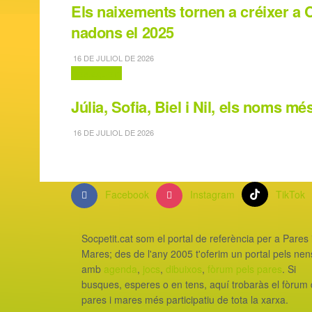
Els naixements tornen a créixer a
nadons el 2025
16 DE JULIOL DE 2026
Destaquem
Júlia, Sofia, Biel i Nil, els noms 
16 DE JULIOL DE 2026
Facebook
Instagram
TikTok
Socpetit.cat som el portal de referència per a Pares 
Mares; des de l'any 2005 t'oferim un portal pels nen
amb
agenda
,
jocs
,
dibuixos
,
fòrum pels pares
. Si
busques, esperes o en tens, aquí trobaràs el fòrum
pares i mares més participatiu de tota la xarxa.