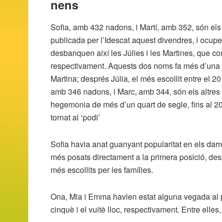
nens
Sofia, amb 432 nadons, i Martí, amb 352, són els
publicada per l’Idescat aquest divendres, i ocupe
desbanquen així les Júlies i les Martines, que 
respectivament. Aquests dos noms fa més d’una d
Martina; després Júlia, el més escollit entre el 20
amb 346 nadons, i Marc, amb 344, són els altres
hegemonia de més d’un quart de segle, fins al 202
tornat al ‘podi’
Sofia havia anat guanyant popularitat en els dar
més posats directament a la primera posició, des
més escollits per les famílies.
Ona, Mia i Emma havien estat alguna vegada al pod
cinquè i el vuitè lloc, respectivament. Entre elles,