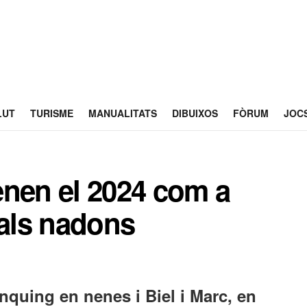
LUT
TURISME
MANUALITATS
DIBUIXOS
FÒRUM
JOC
renen el 2024 com a
als nadons
ànquing en nenes i Biel i Marc, en