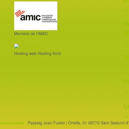
29 
F
2
Membre de l'AMIC
16 
Hosting web Hosting Km0
O
31 
F
23 
L
23 
eacions.com
Passeig Joan Fuster i Ortells, 31 08770 Sant Sadurní d