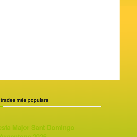
trades més populars
esta Major Sant Domingo
’Argentona 2026