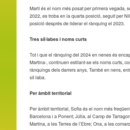
Martí és el nom més posat per primera vegada, se
2022, es troba en la quarta posició, seguit per Ni
posició després de liderar el rànquing el 2023.
Tres síl·labes i noms curts
Tot i que el rànquing del 2024 en nenes és encapç
Martina-, continuen estilant-se els noms curts, c
rànquings dels darrers anys. També en nens, entre
síl·laba.
Per àmbit territorial
Per àmbit territorial, Sofia és el nom més freqüe
Barcelona i a Ponent; Júlia, al Camp de Tarragona
Martina, a les Terres de l’Ebre; Ona, a les comar