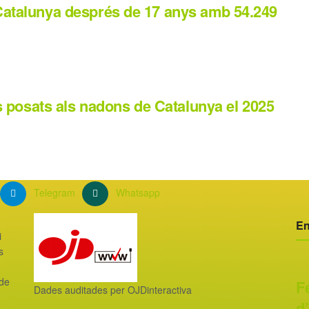
 Catalunya després de 17 anys amb 54.249
més posats als nadons de Catalunya el 2025
Telegram
Whatsapp
En
i
s
 de
F
Dades auditades per OJDinteractiva
d