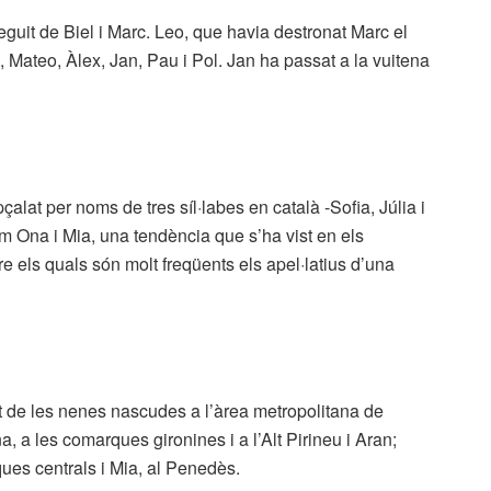
guit de Biel i Marc. Leo, que havia destronat Marc el
l, Mateo, Àlex, Jan, Pau i Pol. Jan ha passat a la vuitena
alat per noms de tres síl·labes en català -Sofia, Júlia i
om Ona i Mia, una tendència que s’ha vist en els
 els quals són molt freqüents els apel·latius d’una
nt de les nenes nascudes a l’àrea metropolitana de
, a les comarques gironines i a l’Alt Pirineu i Aran;
ques centrals i Mia, al Penedès.