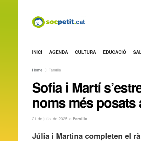
INICI
AGENDA
CULTURA
EDUCACIÓ
SA
Home
Família
Sofia i Martí s’est
noms més posats 
21 de juliol de 2025
a
Família
Júlia i Martina completen el r