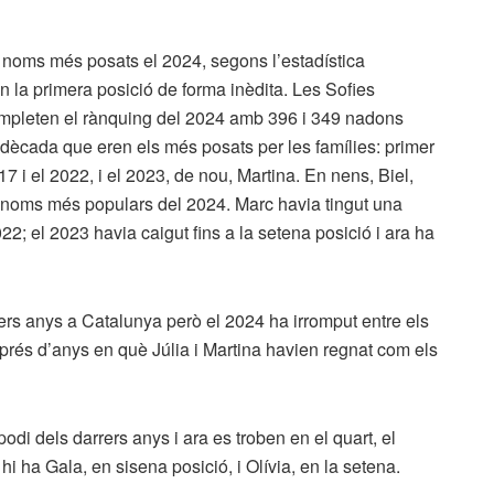
 noms més posats el 2024, segons l’estadística
n la primera posició de forma inèdita. Les Sofies
completen el rànquing del 2024 amb 396 i 349 nadons
ècada que eren els més posats per les famílies: primer
17 i el 2022, i el 2023, de nou, Martina. En nens, Biel,
 noms més populars del 2024. Marc havia tingut una
2; el 2023 havia caigut fins a la setena posició i ara ha
rers anys a Catalunya però el 2024 ha irromput entre els
prés d’anys en què Júlia i Martina havien regnat com els
i dels darrers anys i ara es troben en el quart, el
 hi ha Gala, en sisena posició, i Olívia, en la setena.