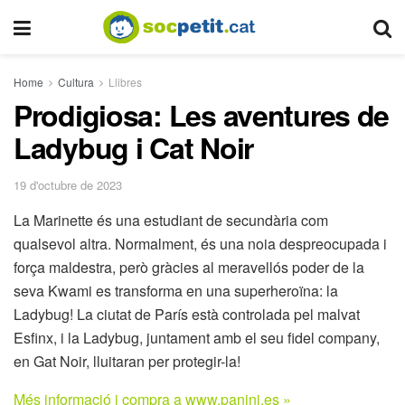
Home
Cultura
Llibres
Prodigiosa: Les aventures de
Ladybug i Cat Noir
19 d'octubre de 2023
La Marinette és una estudiant de secundària com
qualsevol altra. Normalment, és una noia despreocupada i
força maldestra, però gràcies al meravellós poder de la
seva Kwami es transforma en una superheroïna: la
Ladybug! La ciutat de París està controlada pel malvat
Esfinx, i la Ladybug, juntament amb el seu fidel company,
en Gat Noir, lluitaran per protegir-la!
Més informació i compra a www.panini.es »