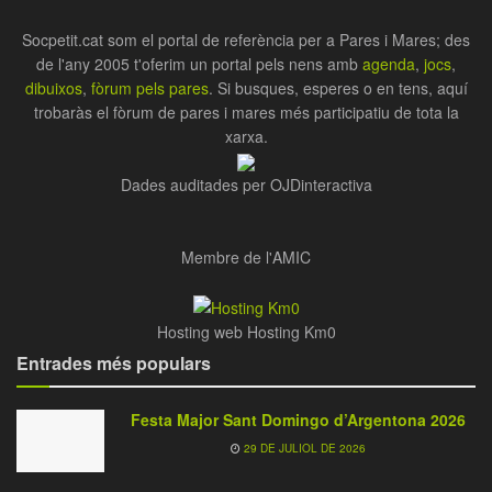
Socpetit.cat som el portal de referència per a Pares i Mares; des
de l'any 2005 t'oferim un portal pels nens amb
agenda
,
jocs
,
dibuixos
,
fòrum pels pares
. Si busques, esperes o en tens, aquí
trobaràs el fòrum de pares i mares més participatiu de tota la
xarxa.
Dades auditades per OJDinteractiva
Membre de l'AMIC
Hosting web Hosting Km0
Entrades més populars
Festa Major Sant Domingo d’Argentona 2026
29 DE JULIOL DE 2026