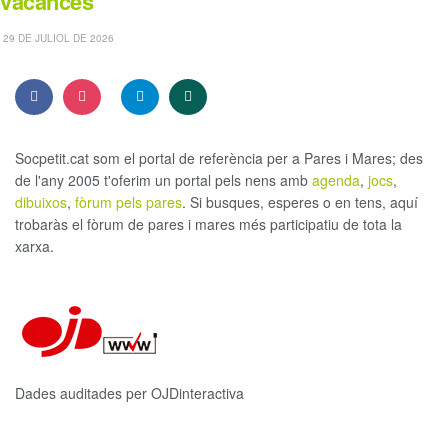
vacances
29 DE JULIOL DE 2026
Socpetit.cat som el portal de referència per a Pares i Mares; des
de l'any 2005 t'oferim un portal pels nens amb
agenda
,
jocs
,
dibuixos
,
fòrum pels pares
. Si busques, esperes o en tens, aquí
trobaràs el fòrum de pares i mares més participatiu de tota la
xarxa.
Dades auditades per OJDinteractiva