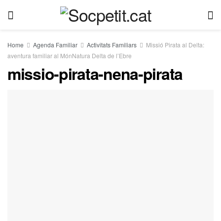
Home
Agenda Familiar
Activitats Familiars
Missió Pirata al Delta:
aventura familiar al MónNatura Delta de l’Ebre
missio-pirata-nena-pirata