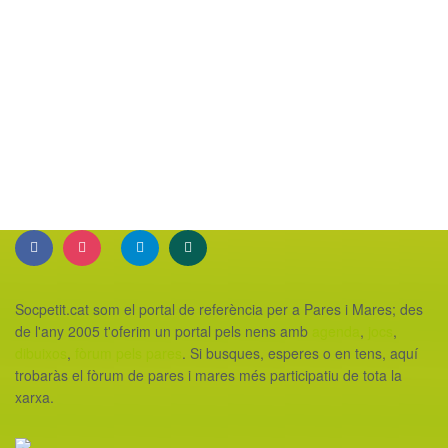
Socpetit.cat som el portal de referència per a Pares i Mares; des
de l'any 2005 t'oferim un portal pels nens amb
agenda
,
jocs
,
dibuixos
,
fòrum pels pares
. Si busques, esperes o en tens, aquí
trobaràs el fòrum de pares i mares més participatiu de tota la
xarxa.