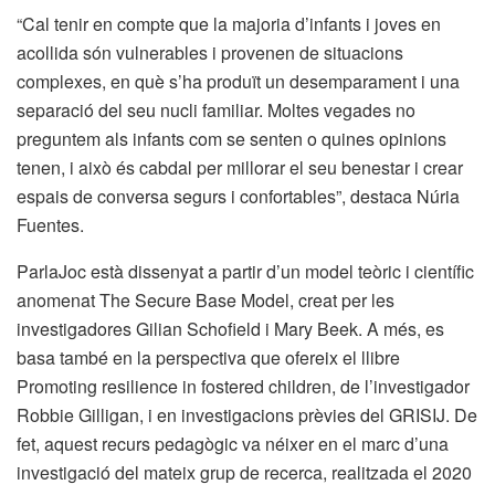
“Cal tenir en compte que la majoria d’infants i joves en
acollida són vulnerables i provenen de situacions
complexes, en què s’ha produït un desemparament i una
separació del seu nucli familiar. Moltes vegades no
preguntem als infants com se senten o quines opinions
tenen, i això és cabdal per millorar el seu benestar i crear
espais de conversa segurs i confortables”, destaca Núria
Fuentes.
ParlaJoc està dissenyat a partir d’un model teòric i científic
anomenat The Secure Base Model, creat per les
investigadores Gilian Schofield i Mary Beek. A més, es
basa també en la perspectiva que ofereix el llibre
Promoting resilience in fostered children, de l’investigador
Robbie Gilligan, i en investigacions prèvies del GRISIJ. De
fet, aquest recurs pedagògic va néixer en el marc d’una
investigació del mateix grup de recerca, realitzada el 2020