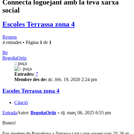
Connecta loguejant amb la teva xarxa
social
Escoles Terrassa zona 4
Respon
4 entrades • Pàgina
1
de
1
Be
BegoñaOrtiz
:: puça
Entrades:
7
Membre des de:
dc. feb. 19, 2020 2:24 pm
Escoles Terrassa zona 4
Citació
Entrada
Autor:
BegoñaOrtiz
»
dj. març 06, 2025 6:55 pm
Bones!
Ens mudem de Barcelona a Terrassa i tot i que aquest curs 25-26 el