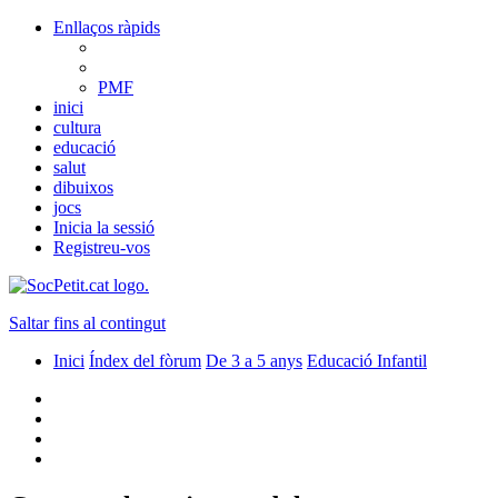
Enllaços ràpids
PMF
inici
cultura
educació
salut
dibuixos
jocs
Inicia la sessió
Registreu-vos
Saltar fins al contingut
Inici
Índex del fòrum
De 3 a 5 anys
Educació Infantil