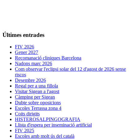
Últimes entrades
FIV 2026
Gener 2027
Recomanació cliniques Barcelona
Nadons març 2026
Com observar l'eclipsi solar del 12 d'agost de 2026 sense
riscos
Desembre 2026
Regal per a una fillola
Visitar Sigean a l'agost
Càmping per Sigean
Dubte sobre oposicions
Escoles Terrassa zona 4
Coits dirigits
HISTEROSALPINGOGRAFIA
Llista d'espera per inseminació artificial
FIV 2025
Escoles amb molt ús del català