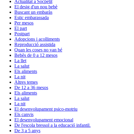
Actualitat a Socpetit
El desig d'un nou bebè
Buscant un embaràs
Estic embarassada
Per mesos
El part
Postpart
Adopcions i acolliments
Reproducció assistida
Quan les coses no van bé
Bebès de 0 a 12 mesos
La llet
La salut
Els aliments
La nit
Altres temes
De 12 a 36 mesos
Els aliments
La salut
La nit
El desenvolupament psico-motriu
Els canvis
El desenvolupament emocional
De l'escola bressol a la educació infantil.
De 3 a 5 anys