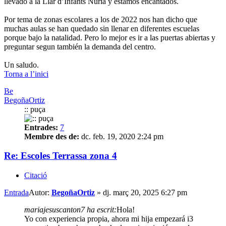
llevado a la Llar d’Infants Nuria y estamos encantados.
Por tema de zonas escolares a los de 2022 nos han dicho que
muchas aulas se han quedado sin llenar en diferentes escuelas
porque bajo la natalidad. Pero lo mejor es ir a las puertas abiertas y
preguntar segun también la demanda del centro.
Un saludo.
Torna a l’inici
Be
BegoñaOrtiz
:: puça
Entrades:
7
Membre des de:
dc. feb. 19, 2020 2:24 pm
Re: Escoles Terrassa zona 4
Citació
Entrada
Autor:
BegoñaOrtiz
»
dj. març 20, 2025 6:27 pm
mariajesuscanton7 ha escrit:
Hola!
Yo con experiencia propia, ahora mi hija empezará i3