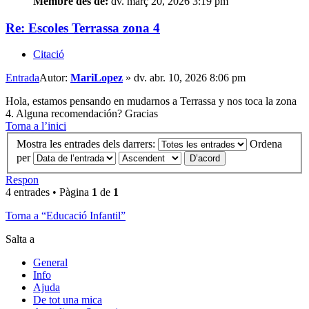
Membre des de:
dv. març 20, 2026 3:19 pm
Re: Escoles Terrassa zona 4
Citació
Entrada
Autor:
MariLopez
»
dv. abr. 10, 2026 8:06 pm
Hola, estamos pensando en mudarnos a Terrassa y nos toca la zona
4. Alguna recomendación? Gracias
Torna a l’inici
Mostra les entrades dels darrers:
Ordena
per
Respon
4 entrades • Pàgina
1
de
1
Torna a “Educació Infantil”
Salta a
General
Info
Ajuda
De tot una mica