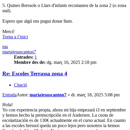
5. Quines Bressols o Llars d'infants recomaneu de la zona 2 (o zona
sud).
Espero que algú ens pugui donar llum.
Merci!
Torna a l’inici
ma
mariajesuscanton7
Entrades:
1
Membre des de:
dg. març 16, 2025 2:18 pm
Re: Escoles Terrassa zona 4
Citació
Entrada
Autor:
mariajesuscanton7
»
dt. març 18, 2025 5:08 pm
Hola!
Yo con experiencia propia, ahora mi hija empezará i3 en septiembre
y hemos hecho la preinscripción en el Andersen. La cuota de
escolarización es de 130€ actualmente en el curso actual. En cuanto
a las escoles bressol queda un poco lejos pero nosotros la hemos