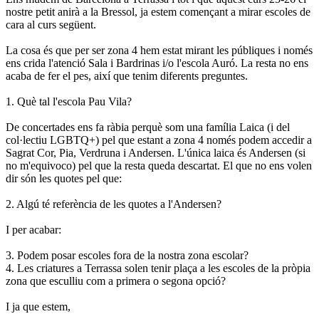
nostre petit anirà a la Bressol, ja estem començant a mirar escoles de
cara al curs següent.
La cosa és que per ser zona 4 hem estat mirant les públiques i només
ens crida l'atenció Sala i Bardrinas i/o l'escola Auró. La resta no ens
acaba de fer el pes, així que tenim diferents preguntes.
1. Què tal l'escola Pau Vila?
De concertades ens fa ràbia perquè som una família Laica (i del
col·lectiu LGBTQ+) pel que estant a zona 4 només podem accedir a
Sagrat Cor, Pia, Verdruna i Andersen. L'única laica és Andersen (si
no m'equivoco) pel que la resta queda descartat. El que no ens volen
dir són les quotes pel que:
2. Algú té referència de les quotes a l'Andersen?
I per acabar:
3. Podem posar escoles fora de la nostra zona escolar?
4. Les criatures a Terrassa solen tenir plaça a les escoles de la pròpia
zona que esculliu com a primera o segona opció?
I ja que estem,