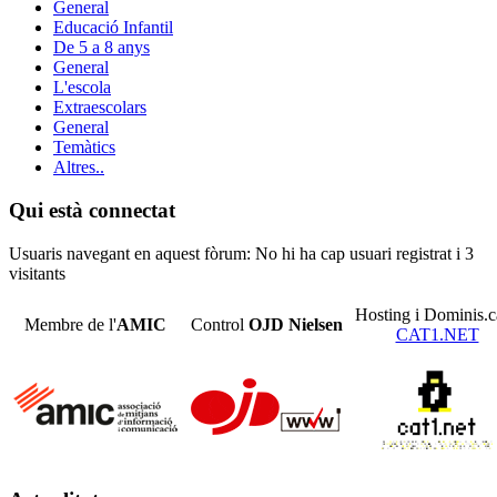
General
Educació Infantil
De 5 a 8 anys
General
L'escola
Extraescolars
General
Temàtics
Altres..
Qui està connectat
Usuaris navegant en aquest fòrum: No hi ha cap usuari registrat i 3
visitants
Hosting i Dominis.c
Membre de l'
AMIC
Control
OJD
Nielsen
CAT1.NET