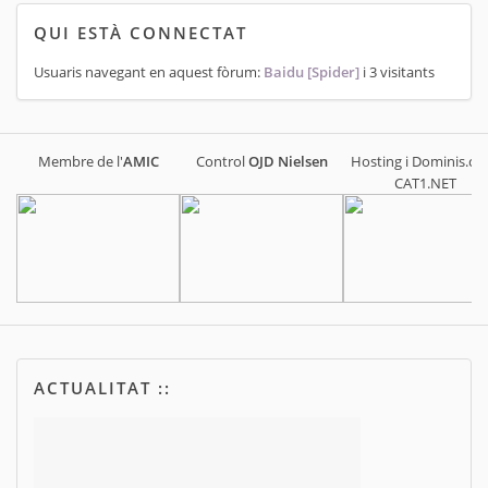
QUI ESTÀ CONNECTAT
Usuaris navegant en aquest fòrum:
Baidu [Spider]
i 3 visitants
Membre de l'
AMIC
Control
OJD
Nielsen
Hosting i Dominis.cat
CAT1.NET
ACTUALITAT ::