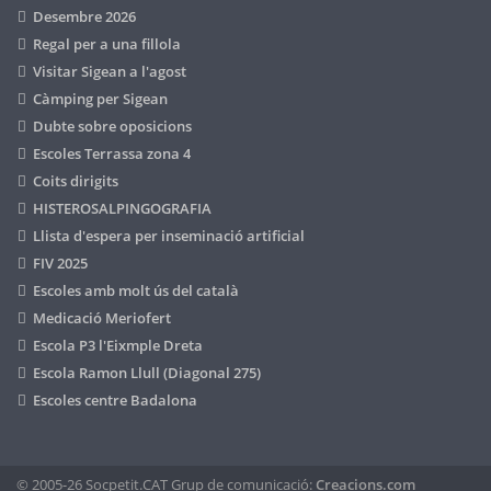
Desembre 2026
Regal per a una fillola
Visitar Sigean a l'agost
Càmping per Sigean
Dubte sobre oposicions
Escoles Terrassa zona 4
Coits dirigits
HISTEROSALPINGOGRAFIA
Llista d'espera per inseminació artificial
FIV 2025
Escoles amb molt ús del català
Medicació Meriofert
Escola P3 l'Eixmple Dreta
Escola Ramon Llull (Diagonal 275)
Escoles centre Badalona
© 2005-26 Socpetit.CAT Grup de comunicació:
Creacions.com