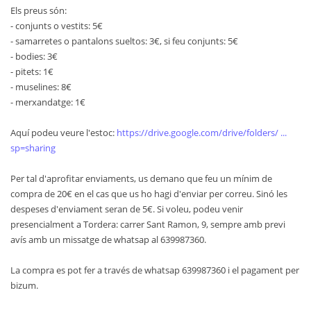
Els preus són:
- conjunts o vestits: 5€
- samarretes o pantalons sueltos: 3€, si feu conjunts: 5€
- bodies: 3€
- pitets: 1€
- muselines: 8€
- merxandatge: 1€
Aquí podeu veure l'estoc:
https://drive.google.com/drive/folders/ ...
sp=sharing
Per tal d'aprofitar enviaments, us demano que feu un mínim de
compra de 20€ en el cas que us ho hagi d'enviar per correu. Sinó les
despeses d'enviament seran de 5€. Si voleu, podeu venir
presencialment a Tordera: carrer Sant Ramon, 9, sempre amb previ
avís amb un missatge de whatsap al 639987360.
La compra es pot fer a través de whatsap 639987360 i el pagament per
bizum.