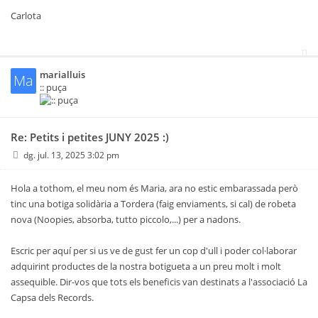
Carlota
marialluis
Ma
:: puça
Re: Petits i petites JUNY 2025 :)
dg. jul. 13, 2025 3:02 pm
Hola a tothom, el meu nom és Maria, ara no estic embarassada però
tinc una botiga solidària a Tordera (faig enviaments, si cal) de robeta
nova (Noopies, absorba, tutto piccolo,...) per a nadons.
Escric per aquí per si us ve de gust fer un cop d'ull i poder col·laborar
adquirint productes de la nostra botigueta a un preu molt i molt
assequible. Dir-vos que tots els beneficis van destinats a l'associació La
Capsa dels Records.