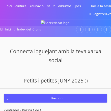
inici
cultura
educació
salut
dibuixos
jocs
Inicia la sess
Registreu-v
Inici
Índex del fòrum
El desig d'un nou bebè
Estic embarassada
Per mesos
Connecta loguejant amb la teva xarxa
social
Petits i petites JUNY 2025 :)
Respon
2 entrades • Pàgina
1
de
1