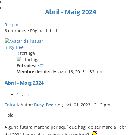
Abril - Maig 2024
Respon
6 entrades • Pàgina
1
de
1
Busy_Bee
:: tortuga
Entrades:
302
Membre des de:
dv. ago. 16, 2013 1:33 pm
Abril - Maig 2024
Citació
Entrada
Autor:
Busy_Bee
»
dg. oct. 01, 2023 12:12 pm
Hola!
Alguna futura marona per aquí que hagi de ser mare a l'abril
del 2024 i que vulgui compartir aventura?