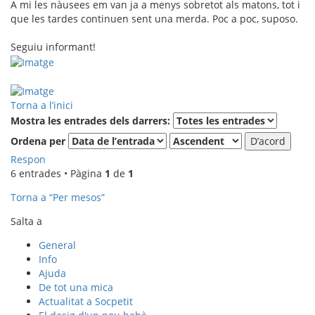
A mi les nàusees em van ja a menys sobretot als matons, tot i
que les tardes continuen sent una merda. Poc a poc, suposo.
Seguiu informant!
Torna a l’inici
Mostra les entrades dels darrers:
Ordena per
Respon
6 entrades • Pàgina
1
de
1
Torna a “Per mesos”
Salta a
General
Info
Ajuda
De tot una mica
Actualitat a Socpetit