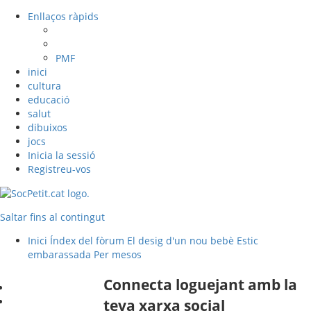
Enllaços ràpids
PMF
inici
cultura
educació
salut
dibuixos
jocs
Inicia la sessió
Registreu-vos
Saltar fins al contingut
Inici
Índex del fòrum
El desig d'un nou bebè
Estic
embarassada
Per mesos
Connecta loguejant amb la
teva xarxa social