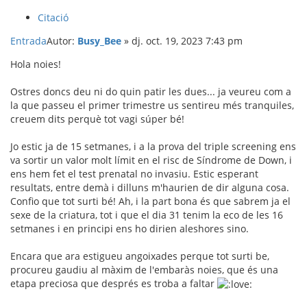
Citació
Entrada
Autor:
Busy_Bee
»
dj. oct. 19, 2023 7:43 pm
Hola noies!
Ostres doncs deu ni do quin patir les dues... ja veureu com a
la que passeu el primer trimestre us sentireu més tranquiles,
creuem dits perquè tot vagi súper bé!
Jo estic ja de 15 setmanes, i a la prova del triple screening ens
va sortir un valor molt límit en el risc de Síndrome de Down, i
ens hem fet el test prenatal no invasiu. Estic esperant
resultats, entre demà i dilluns m'haurien de dir alguna cosa.
Confio que tot surti bé! Ah, i la part bona és que sabrem ja el
sexe de la criatura, tot i que el dia 31 tenim la eco de les 16
setmanes i en principi ens ho dirien aleshores sino.
Encara que ara estigueu angoixades perque tot surti be,
procureu gaudiu al màxim de l'embaràs noies, que és una
etapa preciosa que després es troba a faltar