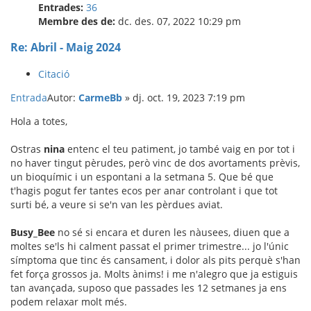
Entrades:
36
Membre des de:
dc. des. 07, 2022 10:29 pm
Re: Abril - Maig 2024
Citació
Entrada
Autor:
CarmeBb
»
dj. oct. 19, 2023 7:19 pm
Hola a totes,
Ostras
nina
entenc el teu patiment, jo també vaig en por tot i
no haver tingut pèrudes, però vinc de dos avortaments prèvis,
un bioquímic i un espontani a la setmana 5. Que bé que
t'hagis pogut fer tantes ecos per anar controlant i que tot
surti bé, a veure si se'n van les pèrdues aviat.
Busy_Bee
no sé si encara et duren les nàusees, diuen que a
moltes se'ls hi calment passat el primer trimestre... jo l'únic
símptoma que tinc és cansament, i dolor als pits perquè s'han
fet força grossos ja. Molts ànims! i me n'alegro que ja estiguis
tan avançada, suposo que passades les 12 setmanes ja ens
podem relaxar molt més.