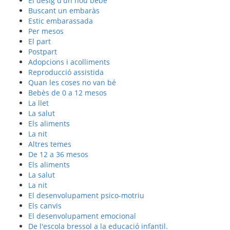
El desig d'un nou bebè
Buscant un embaràs
Estic embarassada
Per mesos
El part
Postpart
Adopcions i acolliments
Reproducció assistida
Quan les coses no van bé
Bebès de 0 a 12 mesos
La llet
La salut
Els aliments
La nit
Altres temes
De 12 a 36 mesos
Els aliments
La salut
La nit
El desenvolupament psico-motriu
Els canvis
El desenvolupament emocional
De l'escola bressol a la educació infantil.