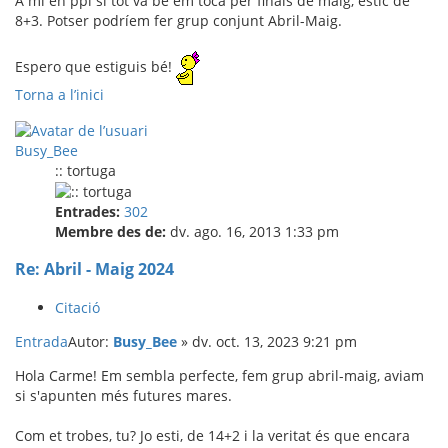
A mi en ppi si tot va bé em toca per finals de maig, estic de
8+3. Potser podríem fer grup conjunt Abril-Maig.
Espero que estiguis bé!
Torna a l’inici
Busy_Bee
:: tortuga
Entrades:
302
Membre des de:
dv. ago. 16, 2013 1:33 pm
Re: Abril - Maig 2024
Citació
Entrada
Autor:
Busy_Bee
»
dv. oct. 13, 2023 9:21 pm
Hola Carme! Em sembla perfecte, fem grup abril-maig, aviam
si s'apunten més futures mares.
Com et trobes, tu? Jo esti, de 14+2 i la veritat és que encara