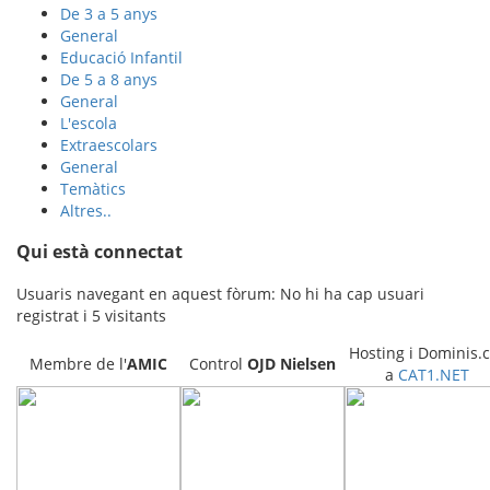
De 3 a 5 anys
General
Educació Infantil
De 5 a 8 anys
General
L'escola
Extraescolars
General
Temàtics
Altres..
Qui està connectat
Usuaris navegant en aquest fòrum: No hi ha cap usuari
registrat i 5 visitants
Hosting i Dominis.c
Membre de l'
AMIC
Control
OJD
Nielsen
a
CAT1.NET