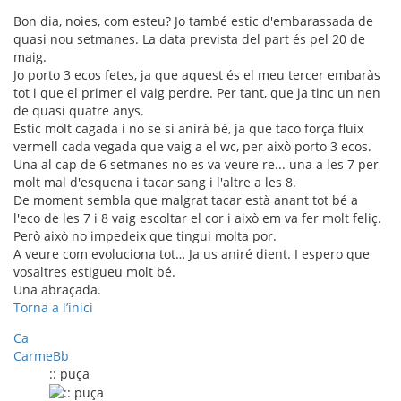
Bon dia, noies, com esteu? Jo també estic d'embarassada de
quasi nou setmanes. La data prevista del part és pel 20 de
maig.
Jo porto 3 ecos fetes, ja que aquest és el meu tercer embaràs
tot i que el primer el vaig perdre. Per tant, que ja tinc un nen
de quasi quatre anys.
Estic molt cagada i no se si anirà bé, ja que taco força fluix
vermell cada vegada que vaig a el wc, per això porto 3 ecos.
Una al cap de 6 setmanes no es va veure re... una a les 7 per
molt mal d'esquena i tacar sang i l'altre a les 8.
De moment sembla que malgrat tacar està anant tot bé a
l'eco de les 7 i 8 vaig escoltar el cor i això em va fer molt feliç.
Però això no impedeix que tingui molta por.
A veure com evoluciona tot… Ja us aniré dient. I espero que
vosaltres estigueu molt bé.
Una abraçada.
Torna a l’inici
Ca
CarmeBb
:: puça