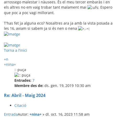
arrossego malestar i nàusees. És el meu tercer embaràs i en
els altres no em vaig trobar tant malament mai
Espero
que poc a poc vagi millorant.
T'has fet ja alguna eco? Nosaltres ara ja amb la vista posada a
les 16, aviam si sabem ja si és nen o nena
Torna a l’inici
+n
+nina+
:: puça
Entrades:
7
Membre des de:
ds. gen. 19, 2019 10:30 am
Re: Abril - Maig 2024
Citació
Entrada
Autor:
+nina+
»
dl. oct. 16, 2023 11:58 am