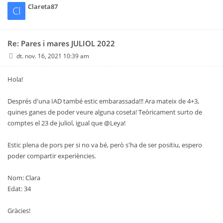
Clareta87
Cl
Re: Pares i mares JULIOL 2022
dt. nov. 16, 2021 10:39 am
Hola!
Després d'una IAD també estic embarassada!!! Ara mateix de 4+3,
quines ganes de poder veure alguna coseta! Teòricament surto de
comptes el 23 de juliol, igual que @Leya!
Estic plena de pors per si no va bé, però s'ha de ser positiu, espero
poder compartir experiències.
Nom: Clara
Edat: 34
Gràcies!