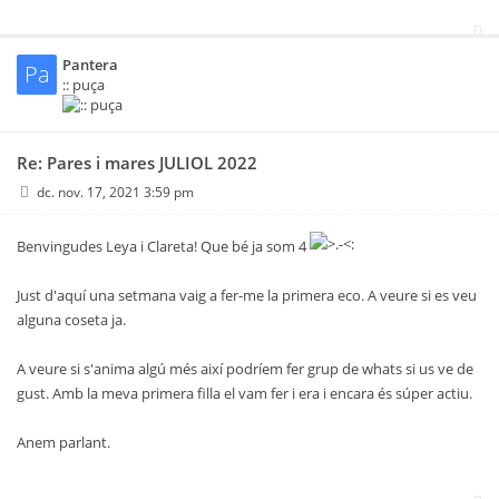
Pantera
Pa
:: puça
Re: Pares i mares JULIOL 2022
dc. nov. 17, 2021 3:59 pm
Benvingudes Leya i Clareta! Que bé ja som 4
Just d'aquí una setmana vaig a fer-me la primera eco. A veure si es veu
alguna coseta ja.
A veure si s'anima algú més així podríem fer grup de whats si us ve de
gust. Amb la meva primera filla el vam fer i era i encara és súper actiu.
Anem parlant.