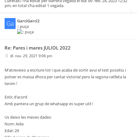
Clareta87
l’ha editat per darrera vegada el dia: dv. feb. 24, 2023 12:32
pm, en total s’ha editat 1 vegada.
GarciGarci2
Ga
:: puça
Re: Pares i mares JULIOL 2022
dl. nov. 29, 2021 9:06 pm
M’atreveixo a escriure tot i que acaba de sortir avui el test possitiu i
potser es massa dhora per cantar victoria! pero la segona ratlleta la
tenim !
Estic d’acord
Amb pantera un grup de whatsapp es super util !
Us deixo les meves dades:
Nom: Aida
Edat: 29