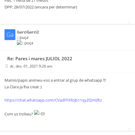
Fills: 1 nena de 21 mesos
DPP: 28/07/2022 (encara per determinar)
GarciGarci2
Ga
:: puça
Re: Pares i mares JULIOL 2022
dc. des. 01, 2021 9:26 am
Mamis/papis animeu-vos a entrar al grup de whatsapp !!!
La Clara ja lha creat :)
https://chat.whatsapp.com/CVadFFKfojb11qyZQHGftz
Com us trobeu?