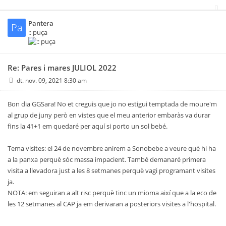
Pantera
Pa
:: puça
Re: Pares i mares JULIOL 2022
dt. nov. 09, 2021 8:30 am
Bon dia GGSara! No et creguis que jo no estigui temptada de moure'm
al grup de juny però en vistes que el meu anterior embaràs va durar
fins la 41+1 em quedaré per aquí si porto un sol bebé.
Tema visites: el 24 de novembre anirem a Sonobebe a veure què hi ha
a la panxa perquè sóc massa impacient. També demanaré primera
visita a llevadora just a les 8 setmanes perquè vagi programant visites
ja.
NOTA: em seguiran a alt risc perquè tinc un mioma així que a la eco de
les 12 setmanes al CAP ja em derivaran a posteriors visites a l'hospital.