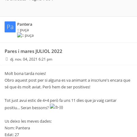
Pantera
Pa
:: puça
Pares i mares JULIOL 2022
dj. nov. 04, 2021 6:21 pm
Molt bona tarda noies!
Obro aquest post per si alguna es va animant a inscriure's encara que
sé que és molt aviat. Però hem de ser positives!
Tot just avui estic de 4+4 però fa uns 11 dies que ja vaig cantar
positiu... Seran bessons?
Us deixo les meves dades:
Nom: Pantera
Edat: 27