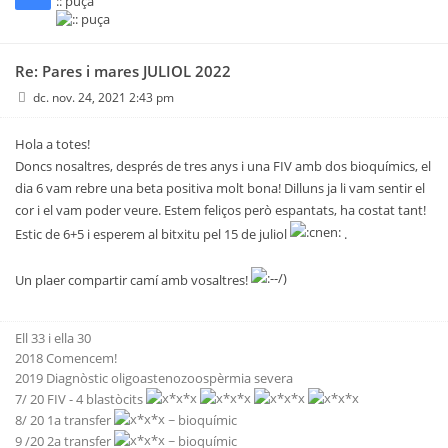
:: puça
Re: Pares i mares JULIOL 2022
dc. nov. 24, 2021 2:43 pm
Hola a totes!
Doncs nosaltres, després de tres anys i una FIV amb dos bioquímics, el
dia 6 vam rebre una beta positiva molt bona! Dilluns ja li vam sentir el
cor i el vam poder veure. Estem feliços però espantats, ha costat tant!
Estic de 6+5 i esperem al bitxitu pel 15 de juliol
.
Un plaer compartir camí amb vosaltres!
Ell 33 i ella 30
2018 Comencem!
2019 Diagnòstic oligoastenozoospèrmia severa
7/ 20 FIV - 4 blastòcits
8/ 20 1a transfer
~ bioquímic
9 /20 2a transfer
~ bioquímic