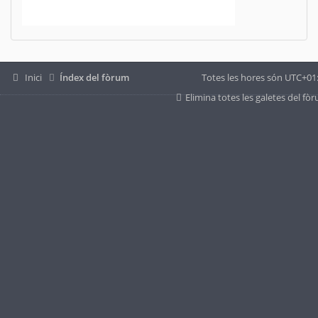
Inici
Índex del fòrum
Totes les hores són
UTC+01
Elimina totes les galetes del fò