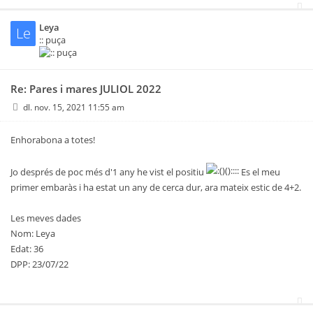
Leya
Le
:: puça
Re: Pares i mares JULIOL 2022
dl. nov. 15, 2021 11:55 am
Enhorabona a totes!
Jo després de poc més d'1 any he vist el positiu
Es el meu
primer embaràs i ha estat un any de cerca dur, ara mateix estic de 4+2.
Les meves dades
Nom: Leya
Edat: 36
DPP: 23/07/22