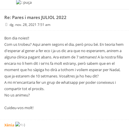
Re: Pares i mares JULIOL 2022
dg. nov. 28, 2021 7:51 am
Bon dia noies!!
Com us trobeu? Aqui anem segons el dia, però prou bé. En teoria hem
d'esperar al gener a fer eco i ja us dic ara que no esperarem, anirem a
alguna clínica pagant abans. Ara estem de 7 setmanes! A la nostra filla
encara no li hem dit i se'ns fa molt estrany, però sabem que en el
moment que ho sàpiga ho dirà a tothom i voliem esperar per Nadal,
que ja estarem de 10 setmanes. Vosaltres ja ho heu dit?
A mi m'encantaria fer un grup de whatsapp per poder coneixeus i
compartir tot el procés.
No us animeu?
Cuideu-vos molt!
Xènia