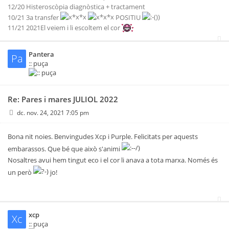
12/20 Histeroscòpia diagnòstica + tractament
10/21 3a transfer
POSITIU
11/21 2021El veiem i li escoltem el cor
Pantera
Pa
:: puça
Re: Pares i mares JULIOL 2022
dc. nov. 24, 2021 7:05 pm
Bona nit noies. Benvingudes Xcp i Purple. Felicitats per aquests
embarassos. Que bé que això s'animi
Nosaltres avui hem tingut eco i el cor li anava a tota marxa. Només és
un però
jo!
xcp
Xc
:: puça