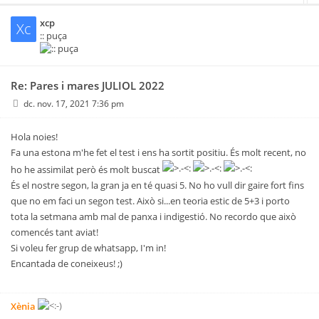
xcp
Xc
:: puça
Re: Pares i mares JULIOL 2022
dc. nov. 17, 2021 7:36 pm
Hola noies!
Fa una estona m'he fet el test i ens ha sortit positiu. És molt recent, no
ho he assimilat però és molt buscat
És el nostre segon, la gran ja en té quasi 5. No ho vull dir gaire fort fins
que no em faci un segon test. Això si...en teoria estic de 5+3 i porto
tota la setmana amb mal de panxa i indigestió. No recordo que això
comencés tant aviat!
Si voleu fer grup de whatsapp, I'm in!
Encantada de coneixeus! ;)
Xènia