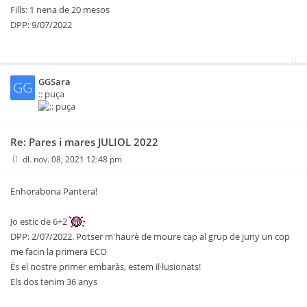
Fills: 1 nena de 20 mesos
DPP: 9/07/2022
GGSara
GG
:: puça
Re: Pares i mares JULIOL 2022
dl. nov. 08, 2021 12:48 pm
Enhorabona Pantera!
Jo estic de 6+2
DPP: 2/07/2022. Potser m'haurè de moure cap al grup de juny un cop
me facin la primera ECO
És el nostre primer embaràs, estem il·lusionats!
Els dos tenim 36 anys