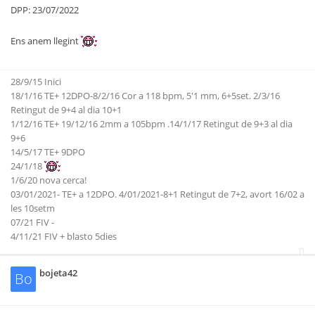
DPP: 23/07/2022
Ens anem llegint
28/9/15 Inici
18/1/16 TE+ 12DPO-8/2/16 Cor a 118 bpm, 5'1 mm, 6+5set. 2/3/16
Retingut de 9+4 al dia 10+1
1/12/16 TE+ 19/12/16 2mm a 105bpm .14/1/17 Retingut de 9+3 al dia
9+6
14/5/17 TE+ 9DPO
24/1/18
1/6/20 nova cerca!
03/01/2021- TE+ a 12DPO. 4/01/2021-8+1 Retingut de 7+2, avort 16/02 a
les 10setm
07/21 FIV -
4/11/21 FIV + blasto 5dies
bojeta42
Bo