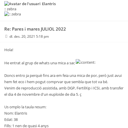
Elantris
:: zebra
Re: Pares i mares JULIOL 2022
dl. des. 20, 2021 5:18 pm
Hola!
He entrat al grup de whats una mica a sac
Doncs entro ja perquè fins ara em feia una mica de por, però just avui
hem fet eco i hem pogut comprvar que sembla que tot va bé.
Venim de reproducció assistida, amb DGP, FertilXip i ICSI, amb transfer
el dia 4 de novembre d'un euploide de dia 5. ç
Us omplo la taula resum:
Nom: Elantris
Edat: 38
Fills: 1 nen de quasi 4 anys