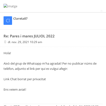
Clareta87
Cl
Re: Pares i mares JULIOL 2022
dl. nov. 29, 2021 10:29 am
Hola!
Això del grup de Whatsapp m'ha agradat! Per no publicar núms de
telèfon, adjunto el link per qui es vulgui afegir:
Link Chat borrat per privacitat
Ens veiem aviat!