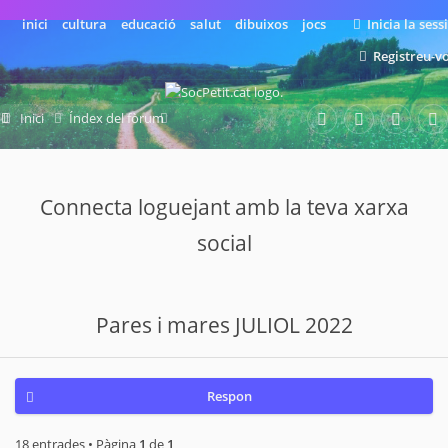
inici
cultura
educació
salut
dibuixos
jocs
Inicia la sess
Registreu-v
Inici
Índex del fòrum
El desig d'un nou bebè
Estic embarassada
Per mesos
Connecta loguejant amb la teva xarxa
social
Pares i mares JULIOL 2022
Respon
18 entrades • Pàgina
1
de
1