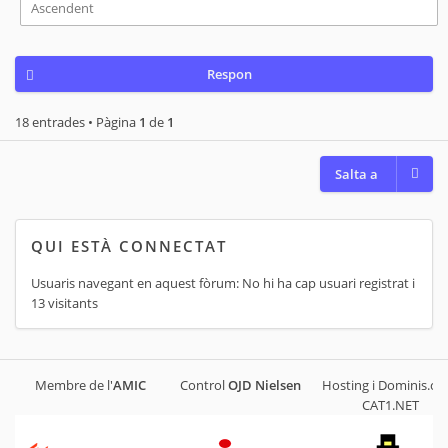
Respon
18 entrades • Pàgina
1
de
1
Salta a
QUI ESTÀ CONNECTAT
Usuaris navegant en aquest fòrum: No hi ha cap usuari registrat i
13 visitants
Membre de l'
AMIC
Control
OJD
Nielsen
Hosting i Dominis.cat
CAT1.NET