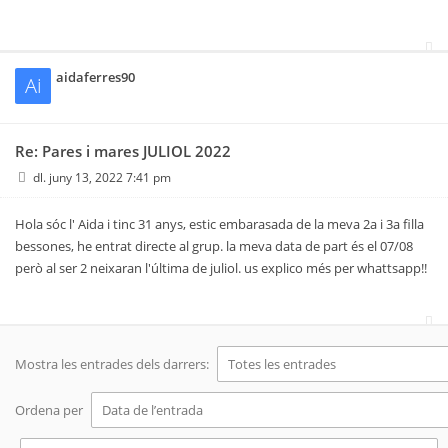
aidaferres90
Ai
Re: Pares i mares JULIOL 2022
dl. juny 13, 2022 7:41 pm
Hola sóc l' Aida i tinc 31 anys, estic embarasada de la meva 2a i 3a filla
bessones, he entrat directe al grup. la meva data de part és el 07/08
però al ser 2 neixaran l'última de juliol. us explico més per whattsapp!!
Mostra les entrades dels darrers:
Ordena per