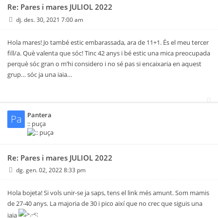
Re: Pares i mares JULIOL 2022
dj. des. 30, 2021 7:00 am
Hola mares! Jo també estic embarassada, ara de 11+1. És el meu tercer
fill/a. Què valenta que sóc! Tinc 42 anys i bé estic una mica preocupada
perquè sóc gran o m’hi considero i no sé pas si encaixaria en aquest
grup… sóc ja una iaia…
Pantera
Pa
:: puça
Re: Pares i mares JULIOL 2022
dg. gen. 02, 2022 8:33 pm
Hola bojeta! Si vols unir-se ja saps, tens el link més amunt. Som mamis
de 27-40 anys. La majoria de 30 i pico així que no crec que siguis una
iaia