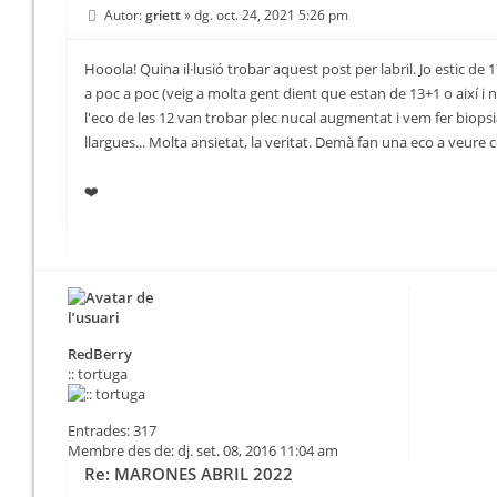
Autor:
griett
»
dg. oct. 24, 2021 5:26 pm
Hooola! Quina il·lusió trobar aquest post per labril. Jo estic 
a poc a poc (veig a molta gent dient que estan de 13+1 o així i
l'eco de les 12 van trobar plec nucal augmentat i vem fer biops
llargues... Molta ansietat, la veritat. Demà fan una eco a veure 
❤️
RedBerry
:: tortuga
Entrades:
317
Membre des de:
dj. set. 08, 2016 11:04 am
Re: MARONES ABRIL 2022