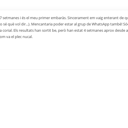
de 17 setmanes i és el meu primer embaràs. Sincerament em vaig enterant de qu
 no sé què vol dir...). Mencantaria poder estar al grup de WhatsApp també! S
ia corial. Els resultats han sortit be, però han estat 4 setmanes aprox desde 
com va el plec nucal.