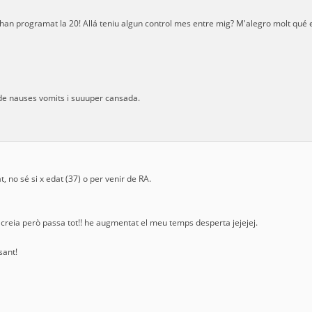
 han programat la 20! Allá teniu algun control mes entre mig? M'alegro molt qué 
 de nauses vomits i suuuper cansada.
t, no sé si x edat (37) o per venir de RA.
 creia però passa tot!! he augmentat el meu temps desperta jejejej.
sant!