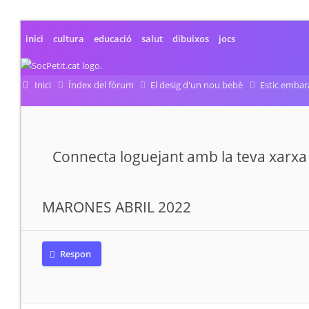
inici
cultura
educació
salut
dibuixos
jocs
Inici
Índex del fòrum
El desig d'un nou bebè
Estic embar
Connecta loguejant amb la teva xarxa 
MARONES ABRIL 2022
Respon