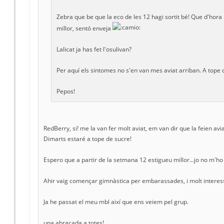
Zebra que be que la eco de les 12 hagi sortit bé! Que d'hora
millor, sentó enveja
Lalicat ja has fet l'osulivan?
Per aquí els sintomes no s'en van mes aviat arriban. A tope
Pepos!
RedBerry, si! me la van fer molt aviat, em van dir que la feien avia
Dimarts estaré a tope de sucre!
Espero que a partir de la setmana 12 estigueu millor...jo no m'ho
Ahir vaig començar gimnàstica per embarassades, i molt interes
Ja he passat el meu mbl així que ens veiem pel grup.
una abraçada a totes!