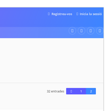
Registreu-vos
Inicia la sessió
32 entrades
1
2