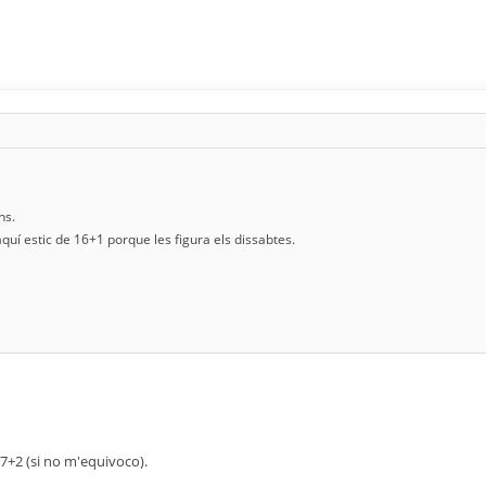
ns.
uí estic de 16+1 porque les figura els dissabtes.
17+2 (si no m'equivoco).