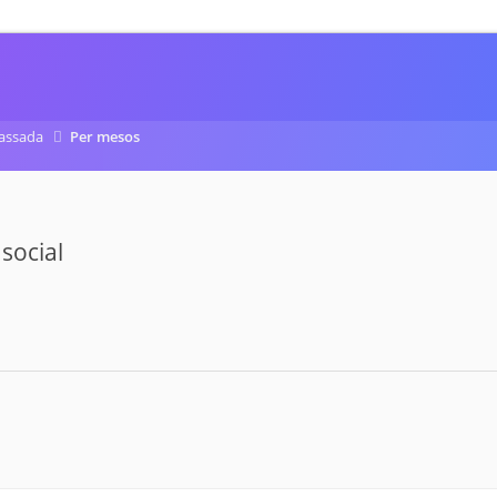
assada
Per mesos
social