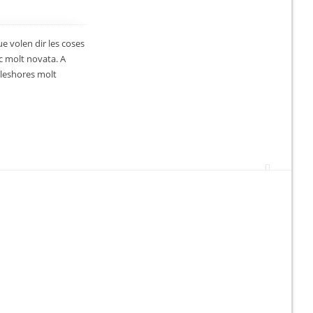
e volen dir les coses
óc molt novata. A
aleshores molt