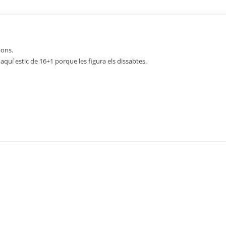
bons.
quí estic de 16+1 porque les figura els dissabtes.