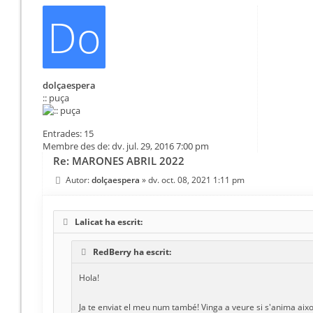
Do
dolçaespera
:: puça
Entrades:
15
Membre des de:
dv. jul. 29, 2016 7:00 pm
Re: MARONES ABRIL 2022
Autor:
dolçaespera
»
dv. oct. 08, 2021 1:11 pm
Lalicat ha escrit:
RedBerry ha escrit:
Hola!
Ja te enviat el meu num també! Vinga a veure si s'anima aixo