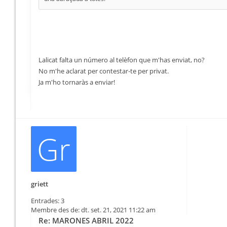
Lalicat falta un número al telèfon que m'has enviat, no?
No m'he aclarat per contestar-te per privat.
Ja m'ho tornaràs a enviar!
Gr
griett
Entrades:
3
Membre des de:
dt. set. 21, 2021 11:22 am
Re: MARONES ABRIL 2022