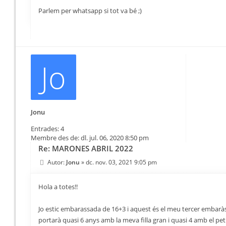
Parlem per whatsapp si tot va bé ;)
Jo
Jonu
Entrades:
4
Membre des de:
dl. jul. 06, 2020 8:50 pm
Re: MARONES ABRIL 2022
Autor:
Jonu
»
dc. nov. 03, 2021 9:05 pm
Hola a totes!!
Jo estic embarassada de 16+3 i aquest és el meu tercer embaràs. 
portarà quasi 6 anys amb la meva filla gran i quasi 4 amb el peti