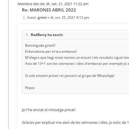
Membre des de:
dt. set. 21, 2021 11:22 am
Re: MARONES ABRIL 2022
Autor:
griett
»
dl. oct. 25, 2021 8:12 pm
RedBerry ha escrit:
Benvinguda griett!!
Enhorabona per el teu embaras!
M'alegro que hagi estat nomes un ensurt i els resultats siguin bo
Aixo de 13+1 son les setmanes i dies d'embaras per exemple jo aq
Si vols enviem privat i et possem al grupo de WhatsApp!
Pepos
Ja t'he enviat el missatge privat!
Gràcies per explicar-me això de les setmanes i dies, jo estic de 