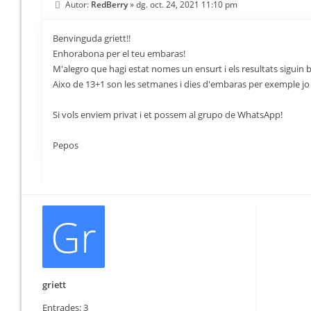
Autor:
RedBerry
»
dg. oct. 24, 2021 11:10 pm
Benvinguda griett!!
Enhorabona per el teu embaras!
M'alegro que hagi estat nomes un ensurt i els resultats siguin 
Aixo de 13+1 son les setmanes i dies d'embaras per exemple jo a
Si vols enviem privat i et possem al grupo de WhatsApp!
Pepos
Gr
griett
Entrades:
3