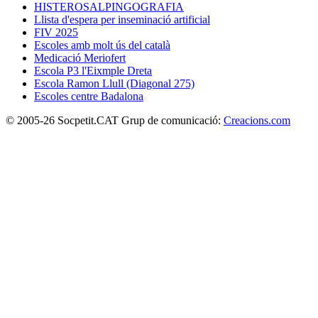
HISTEROSALPINGOGRAFIA
Llista d'espera per inseminació artificial
FIV 2025
Escoles amb molt ús del català
Medicació Meriofert
Escola P3 l'Eixmple Dreta
Escola Ramon Llull (Diagonal 275)
Escoles centre Badalona
© 2005-26 Socpetit.CAT Grup de comunicació:
Creacions.com