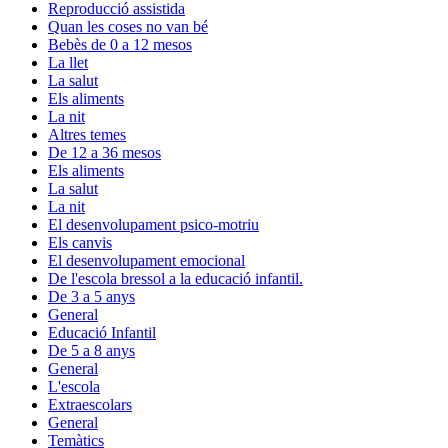
Reproducció assistida
Quan les coses no van bé
Bebès de 0 a 12 mesos
La llet
La salut
Els aliments
La nit
Altres temes
De 12 a 36 mesos
Els aliments
La salut
La nit
El desenvolupament psico-motriu
Els canvis
El desenvolupament emocional
De l'escola bressol a la educació infantil.
De 3 a 5 anys
General
Educació Infantil
De 5 a 8 anys
General
L'escola
Extraescolars
General
Temàtics