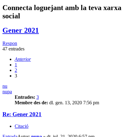
Connecta loguejant amb la teva xarxa
social
Gener 2021
Respon
47 entrades
Anterior
1
2
3
nu
nupa
Entrades:
3
Membre des de:
dl. gen. 13, 2020 7:56 pm
Re: Gener 2021
Citació
Entrada
Autor:
nupa
»
dt. jul. 21, 2020 6:57 pm