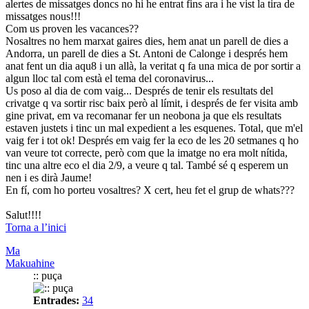
alertes de missatges doncs no hi he entrat fins ara i he vist la tira de
missatges nous!!!
Com us proven les vacances??
Nosaltres no hem marxat gaires dies, hem anat un parell de dies a
Andorra, un parell de dies a St. Antoni de Calonge i després hem
anat fent un dia aqu8 i un allà, la veritat q fa una mica de por sortir a
algun lloc tal com està el tema del coronavirus...
Us poso al dia de com vaig... Després de tenir els resultats del
crivatge q va sortir risc baix però al límit, i després de fer visita amb
gine privat, em va recomanar fer un neobona ja que els resultats
estaven justets i tinc un mal expedient a les esquenes. Total, que m'el
vaig fer i tot ok! Després em vaig fer la eco de les 20 setmanes q ho
van veure tot correcte, però com que la imatge no era molt nítida,
tinc una altre eco el dia 2/9, a veure q tal. També sé q esperem un
nen i es dirà Jaume!
En fí, com ho porteu vosaltres? X cert, heu fet el grup de whats???
Salut!!!!
Torna a l’inici
Ma
Makuahine
:: puça
Entrades:
34