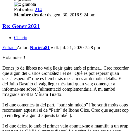
Entrades:
214
Membre des de:
ds. gen. 30, 2016 9:24 pm
Re: Gener 2021
Citació
Entrada
Autor:
Nurieta81
»
dt. jul. 21, 2020 7:28 pm
Hola noies!!
Doncs jo de llibres no vaig llegir gaire amb el primer... Crec recordar
que algun del Carlos González i el de “Què es pot esperar quan
s’està esperant” que es l’embaràs mes a mes amb molts detalls. El
del Julio Basulto el vaig llegir més tard quan vaig començar a
informar-me sobre l’alimentació complementària. A mi també
m’agrada molt la Míriam Tirado!
I el que comentes tu del part, “parir sin miedo” l’he sentit molts cops
recomenar, aquest i el de “Parir” de Ibone Olze. Crec que aquest cop
jo em llegiré algun d’aquests també :).
I el que deies, jo amb el primer vaig apuntar-me a mamifit, a un grup