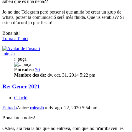
sabeu que és una nena??
Jo no tinc Telegram però potser si que aniria bé crear un grup de
whats, potser la comunicació serà més fluïda. Què us sembla?? Si
esteu d’acord jo puc fer-lo!
Bona nit!
Torna a l’inici
mirash
:: puça
Entrades:
30
Membre des de:
dv. oct. 31, 2014 5:22 pm
Re: Gener 2021
Citació
Entrada
Autor:
mirash
»
ds. ago. 22, 2020 5:54 pm
Bona tarda noies!
Ostres, ara feia la tira que no entrava, com que no m'arribaven les