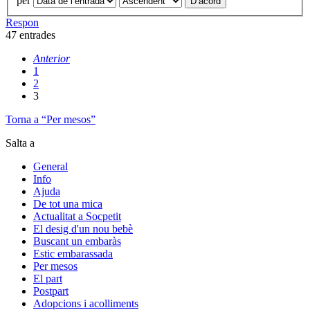
per
Respon
47 entrades
Anterior
1
2
3
Torna a “Per mesos”
Salta a
General
Info
Ajuda
De tot una mica
Actualitat a Socpetit
El desig d'un nou bebè
Buscant un embaràs
Estic embarassada
Per mesos
El part
Postpart
Adopcions i acolliments