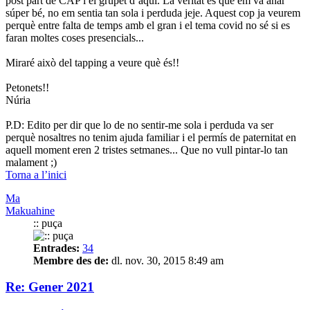
post part de CAP i el grupet d’aquí. La veritat és que em va anar
súper bé, no em sentia tan sola i perduda jeje. Aquest cop ja veurem
perquè entre falta de temps amb el gran i el tema covid no sé si es
faran moltes coses presencials...
Miraré això del tapping a veure què és!!
Petonets!!
Núria
P.D: Edito per dir que lo de no sentir-me sola i perduda va ser
perquè nosaltres no tenim ajuda familiar i el permís de paternitat en
aquell moment eren 2 tristes setmanes... Que no vull pintar-lo tan
malament ;)
Torna a l’inici
Ma
Makuahine
:: puça
Entrades:
34
Membre des de:
dl. nov. 30, 2015 8:49 am
Re: Gener 2021