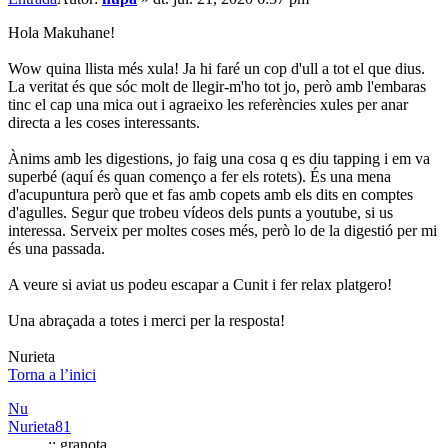
Hola Makuhane!
Wow quina llista més xula! Ja hi faré un cop d'ull a tot el que dius.
La veritat és que sóc molt de llegir-m'ho tot jo, però amb l'embaras
tinc el cap una mica out i agraeixo les referències xules per anar
directa a les coses interessants.
Ànims amb les digestions, jo faig una cosa q es diu tapping i em va
superbé (aquí és quan començo a fer els rotets). És una mena
d'acupuntura però que et fas amb copets amb els dits en comptes
d'agulles. Segur que trobeu vídeos dels punts a youtube, si us
interessa. Serveix per moltes coses més, però lo de la digestió per mi
és una passada.
A veure si aviat us podeu escapar a Cunit i fer relax platgero!
Una abraçada a totes i merci per la resposta!
Nurieta
Torna a l’inici
Nu
Nurieta81
:: granota