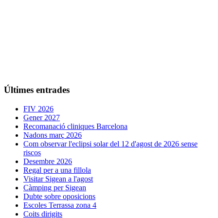
Últimes entrades
FIV 2026
Gener 2027
Recomanació cliniques Barcelona
Nadons març 2026
Com observar l'eclipsi solar del 12 d'agost de 2026 sense
riscos
Desembre 2026
Regal per a una fillola
Visitar Sigean a l'agost
Càmping per Sigean
Dubte sobre oposicions
Escoles Terrassa zona 4
Coits dirigits