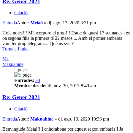
Re: Gener 2021
Citació
Entrada
Autor:
Meia8
»
dj. ago. 13, 2020 3:21 pm
Hola noies!!! M'incorporo el grup!!! Estoc de quasi 17 setmanes i és
oa segona filla la primera té 22 mesos.... Amb el primer embaràs
vam fer grup telegram.... Què us svla?
Torna a l’inici
Ma
Makuahine
:: puça
Entrades:
34
Membre des de:
dl. nov. 30, 2015 8:49 am
Re: Gener 2021
Citació
Entrada
Autor:
Makuahine
»
dj. ago. 13, 2020 10:33 pm
Benvinguda Meia!!! I enhorabona per aquest segon embaràs!! Ja