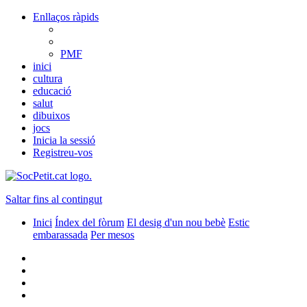
Enllaços ràpids
PMF
inici
cultura
educació
salut
dibuixos
jocs
Inicia la sessió
Registreu-vos
Saltar fins al contingut
Inici
Índex del fòrum
El desig d'un nou bebè
Estic
embarassada
Per mesos