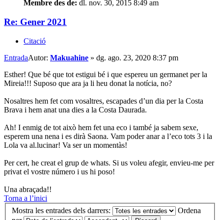
Membre des de:
dl. nov. 30, 2015 8:49 am
Re: Gener 2021
Citació
Entrada
Autor:
Makuahine
»
dg. ago. 23, 2020 8:37 pm
Esther! Que bé que tot estigui bé i que espereu un germanet per la
Mireia!!! Suposo que ara ja li heu donat la notícia, no?
Nosaltres hem fet com vosaltres, escapades d’un dia per la Costa
Brava i hem anat una dies a la Costa Daurada.
Ah! I enmig de tot això hem fet una eco i també ja sabem sexe,
esperem una nena i es dirà Saona. Vam poder anar a l’eco tots 3 i la
Lola va al.lucinar! Va ser un momentàs!
Per cert, he creat el grup de whats. Si us voleu afegir, envieu-me per
privat el vostre número i us hi poso!
Una abraçada!!
Torna a l’inici
Mostra les entrades dels darrers:
Ordena