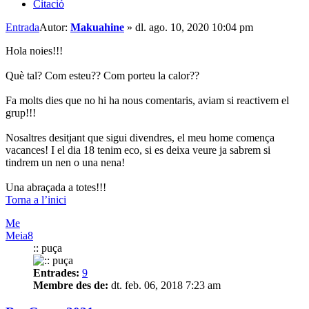
Citació
Entrada
Autor:
Makuahine
»
dl. ago. 10, 2020 10:04 pm
Hola noies!!!
Què tal? Com esteu?? Com porteu la calor??
Fa molts dies que no hi ha nous comentaris, aviam si reactivem el
grup!!!
Nosaltres desitjant que sigui divendres, el meu home comença
vacances! I el dia 18 tenim eco, si es deixa veure ja sabrem si
tindrem un nen o una nena!
Una abraçada a totes!!!
Torna a l’inici
Me
Meia8
:: puça
Entrades:
9
Membre des de:
dt. feb. 06, 2018 7:23 am