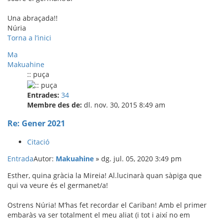
Una abraçada!!
Núria
Torna a l’inici
Ma
Makuahine
:: puça
Entrades:
34
Membre des de:
dl. nov. 30, 2015 8:49 am
Re: Gener 2021
Citació
Entrada
Autor:
Makuahine
»
dg. jul. 05, 2020 3:49 pm
Esther, quina gràcia la Mireia! Al.lucinarà quan sàpiga que
qui va veure és el germanet/a!
Ostrens Núria! M’has fet recordar el Cariban! Amb el primer
embaràs va ser totalment el meu aliat (i tot i així no em