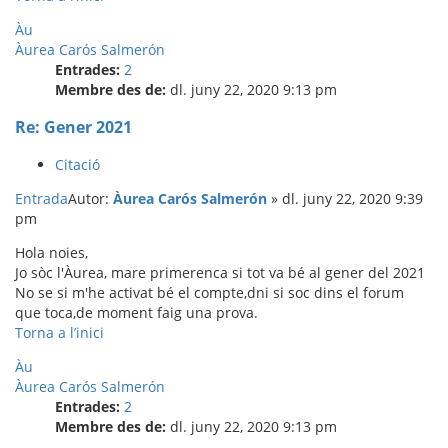
Àu
Àurea Carós Salmerón
Entrades:
2
Membre des de:
dl. juny 22, 2020 9:13 pm
Re: Gener 2021
Citació
Entrada
Autor:
Àurea Carós Salmerón
»
dl. juny 22, 2020 9:39
pm
Hola noies,
Jo sòc l'Àurea, mare primerenca si tot va bé al gener del 2021
No se si m'he activat bé el compte,dni si soc dins el forum
que toca,de moment faig una prova.
Torna a l’inici
Àu
Àurea Carós Salmerón
Entrades:
2
Membre des de:
dl. juny 22, 2020 9:13 pm