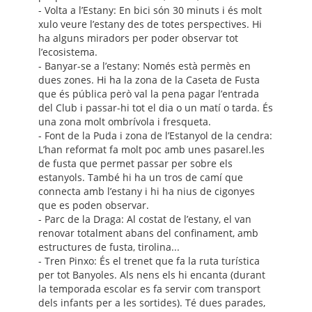
- Volta a l’Estany: En bici són 30 minuts i és molt
xulo veure l’estany des de totes perspectives. Hi
ha alguns miradors per poder observar tot
l’ecosistema.
- Banyar-se a l’estany: Només està permès en
dues zones. Hi ha la zona de la Caseta de Fusta
que és pública però val la pena pagar l’entrada
del Club i passar-hi tot el dia o un matí o tarda. És
una zona molt ombrívola i fresqueta.
- Font de la Puda i zona de l’Estanyol de la cendra:
L’han reformat fa molt poc amb unes pasarel.les
de fusta que permet passar per sobre els
estanyols. També hi ha un tros de camí que
connecta amb l’estany i hi ha nius de cigonyes
que es poden observar.
- Parc de la Draga: Al costat de l’estany, el van
renovar totalment abans del confinament, amb
estructures de fusta, tirolina...
- Tren Pinxo: És el trenet que fa la ruta turística
per tot Banyoles. Als nens els hi encanta (durant
la temporada escolar es fa servir com transport
dels infants per a les sortides). Té dues parades,