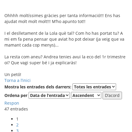
Ohhhh moltíssimes gràcies per tanta informació!!! Ens has
ajudat molt molt molt!!! M’ho apunto tot!!
I el deslletament de la Lola què tal? Com ho has portat tu? A
mi em fa pena pensar que aviat ho pot deixar (ja veig que va
mamant cada cop menys)...
La resta com aneu? Andrea tenies avui la eco del 1r trimestre
oi? Que vagi super bé i ja explicaràs!
Un petó!
Torna a l’inici
Mostra les entrades dels darrers:
Ordena per
Respon
47 entrades
1
2
3