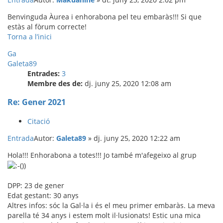
Benvinguda Àurea i enhorabona pel teu embaràs!!! Si que
estàs al fòrum correcte!
Torna a l’inici
Ga
Galeta89
Entrades:
3
Membre des de:
dj. juny 25, 2020 12:08 am
Re: Gener 2021
Citació
Entrada
Autor:
Galeta89
»
dj. juny 25, 2020 12:22 am
Hola!!! Enhorabona a totes!!! Jo també m'afegeixo al grup
DPP: 23 de gener
Edat gestant: 30 anys
Altres infos: sóc la Gal·la i és el meu primer embaràs. La meva
parella té 34 anys i estem molt il·lusionats! Estic una mica