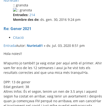
Nurieta81
:: granota
Entrades:
214
Membre des de:
ds. gen. 30, 2016 9:24 pm
Re: Gener 2021
Citació
Entrada
Autor:
Nurieta81
»
dv. jul. 03, 2020 8:51 pm
Hola noies!!
M’apunto jo també!! Ja vaig estar per aquí amb el primer. Ahir
vam fer eco de les 12 setmanes i avui ja he vist tots els
resultats correctes així que una mica més tranquil•la.
DPP: 13 de gener
Edat gestant: 38
Altres Infos: És el segon, tenim un nen de 3.5 anys i aquest
segon ha costat en arribar, vaig tenir un avortament i després
quan ja començava FIV perquè no arribava, em van cancel•lar
el tractament pel covid i just m’he quedat embarassada.