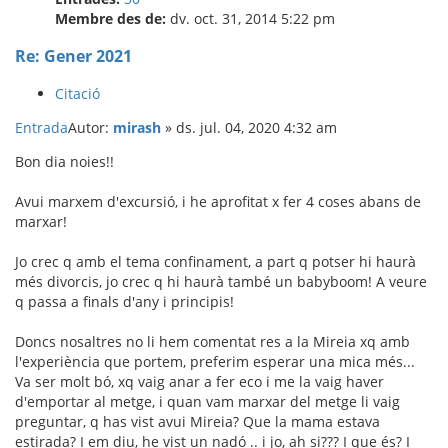
Membre des de:
dv. oct. 31, 2014 5:22 pm
Re: Gener 2021
Citació
Entrada
Autor:
mirash
»
ds. jul. 04, 2020 4:32 am
Bon dia noies!!
Avui marxem d'excursió, i he aprofitat x fer 4 coses abans de
marxar!
Jo crec q amb el tema confinament, a part q potser hi haurà
més divorcis, jo crec q hi haurà també un babyboom! A veure
q passa a finals d'any i principis!
Doncs nosaltres no li hem comentat res a la Mireia xq amb
l'experiència que portem, preferim esperar una mica més...
Va ser molt bó, xq vaig anar a fer eco i me la vaig haver
d'emportar al metge, i quan vam marxar del metge li vaig
preguntar, q has vist avui Mireia? Que la mama estava
estirada? I em diu, he vist un nadó .. i jo, ah si??? I que és? I