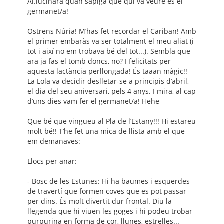
Al.lucinarà quan sàpiga que qui va veure és el
germanet/a!
Ostrens Núria! M’has fet recordar el Cariban! Amb
el primer embaràs va ser totalment el meu aliat (i
tot i així no em trobava bé del tot...). Sembla que
ara ja fas el tomb doncs, no? I felicitats per
aquesta lactància perllongada! És taaan màgic!!
La Lola va decidir deslletar-se a principis d’abril,
el dia del seu aniversari, pels 4 anys. I mira, al cap
d’uns dies vam fer el germanet/a! Hehe
Que bé que vingueu al Pla de l’Estany!!! Hi estareu
molt bé!! T’he fet una mica de llista amb el que
em demanaves:
Llocs per anar:
- Bosc de les Estunes: Hi ha baumes i esquerdes
de travertí que formen coves que es pot passar
per dins. És molt divertit dur frontal. Diu la
llegenda que hi viuen les goges i hi podeu trobar
purpurina en forma de cor, llunes, estrelles...