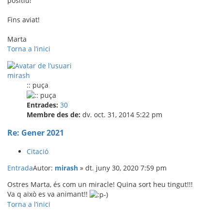
positiu!
Fins aviat!
Marta
Torna a l’inici
mirash
:: puça
Entrades:
30
Membre des de:
dv. oct. 31, 2014 5:22 pm
Re: Gener 2021
Citació
Entrada
Autor:
mirash
»
dt. juny 30, 2020 7:59 pm
Ostres Marta, és com un miracle! Quina sort heu tingut!!!
Va q això es va animant!!
Torna a l’inici