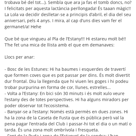
trobava bé del tot...). Sembla que ara ja fas el tomb doncs, no?
I felicitats per aquesta lactància perllongada! És taaan màgic!!
La Lola va decidir deslletar-se a principis d’abril, el dia del seu
aniversari, pels 4 anys. I mira, al cap d’uns dies vam fer el
germanet/a! Hehe
Que bé que vingueu al Pla de l’Estany!!! Hi estareu molt bé!!
T’he fet una mica de llista amb el que em demanaves:
Llocs per anar:
- Bosc de les Estunes: Hi ha baumes i esquerdes de travertí
que formen coves que es pot passar per dins. És molt divertit
dur frontal. Diu la llegenda que hi viuen les goges i hi podeu
trobar purpurina en forma de cor, llunes, estrelles...
- Volta a l’Estany: En bici són 30 minuts i és molt xulo veure
l’estany des de totes perspectives. Hi ha alguns miradors per
poder observar tot l’ecosistema.
- Banyar-se a l’estany: Només està permès en dues zones. Hi
ha la zona de la Caseta de Fusta que és pública però val la
pena pagar l’entrada del Club i passar-hi tot el dia o un matí o
tarda. És una zona molt ombrívola i fresqueta.
- Font de la Puda i zona de l’Estanyol de la cendra: L’han