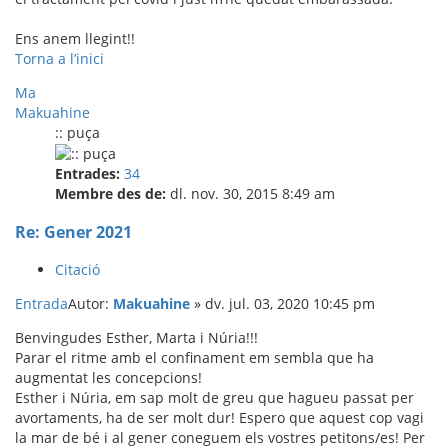
Ens anem llegint!!
Torna a l’inici
Ma
Makuahine
:: puça
Entrades:
34
Membre des de:
dl. nov. 30, 2015 8:49 am
Re: Gener 2021
Citació
Entrada
Autor:
Makuahine
»
dv. jul. 03, 2020 10:45 pm
Benvingudes Esther, Marta i Núria!!!
Parar el ritme amb el confinament em sembla que ha
augmentat les concepcions!
Esther i Núria, em sap molt de greu que hagueu passat per
avortaments, ha de ser molt dur! Espero que aquest cop vagi
la mar de bé i al gener coneguem els vostres petitons/es! Per