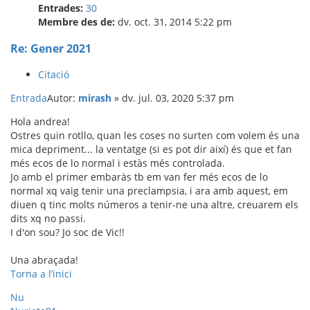
Entrades:
30
Membre des de:
dv. oct. 31, 2014 5:22 pm
Re: Gener 2021
Citació
Entrada
Autor:
mirash
»
dv. jul. 03, 2020 5:37 pm
Hola andrea!
Ostres quin rotllo, quan les coses no surten com volem és una
mica depriment... la ventatge (si es pot dir així) és que et fan
més ecos de lo normal i estàs més controlada.
Jo amb el primer embaràs tb em van fer més ecos de lo
normal xq vaig tenir una preclampsia, i ara amb aquest, em
diuen q tinc molts números a tenir-ne una altre, creuarem els
dits xq no passi.
I d'on sou? Jo soc de Vic!!
Una abraçada!
Torna a l’inici
Nu