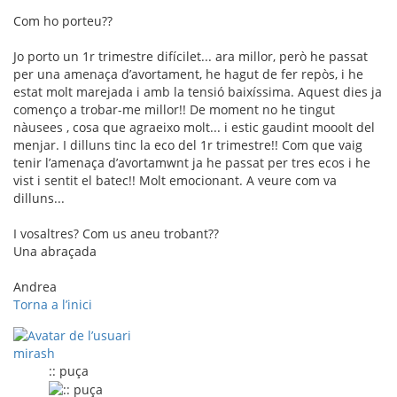
Com ho porteu??
Jo porto un 1r trimestre difícilet... ara millor, però he passat
per una amenaça d’avortament, he hagut de fer repòs, i he
estat molt marejada i amb la tensió baixíssima. Aquest dies ja
començo a trobar-me millor!! De moment no he tingut
nàusees , cosa que agraeixo molt... i estic gaudint mooolt del
menjar. I dilluns tinc la eco del 1r trimestre!! Com que vaig
tenir l’amenaça d’avortamwnt ja he passat per tres ecos i he
vist i sentit el batec!! Molt emocionant. A veure com va
dilluns...
I vosaltres? Com us aneu trobant??
Una abraçada
Andrea
Torna a l’inici
mirash
:: puça