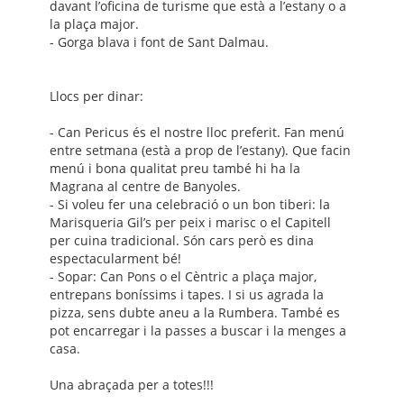
davant l’oficina de turisme que està a l’estany o a
la plaça major.
- Gorga blava i font de Sant Dalmau.
Llocs per dinar:
- Can Pericus és el nostre lloc preferit. Fan menú
entre setmana (està a prop de l’estany). Que facin
menú i bona qualitat preu també hi ha la
Magrana al centre de Banyoles.
- Si voleu fer una celebració o un bon tiberi: la
Marisqueria Gil’s per peix i marisc o el Capitell
per cuina tradicional. Són cars però es dina
espectacularment bé!
- Sopar: Can Pons o el Cèntric a plaça major,
entrepans boníssims i tapes. I si us agrada la
pizza, sens dubte aneu a la Rumbera. També es
pot encarregar i la passes a buscar i la menges a
casa.
Una abraçada per a totes!!!