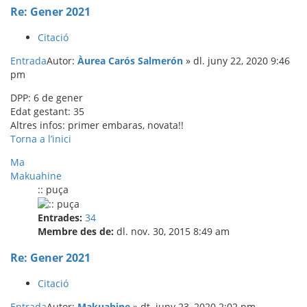
Re: Gener 2021
Citació
Entrada
Autor:
Àurea Carós Salmerón
»
dl. juny 22, 2020 9:46
pm
DPP: 6 de gener
Edat gestant: 35
Altres infos: primer embaras, novata!!
Torna a l’inici
Ma
Makuahine
:: puça
Entrades:
34
Membre des de:
dl. nov. 30, 2015 8:49 am
Re: Gener 2021
Citació
Entrada
Autor:
Makuahine
»
dt. juny 23, 2020 2:02 pm