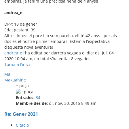
embaràs, ja tenim una preciosa nena de 4 anys!!
andrea_e
DPP: 18 de gener
Edat gestant: 39
Altres Infos: el pare i jo som parella, ell té 42 anys i per als
dos és el nostre primer embaràs. Estem a l’expectativa
d’aquesta nova aventura!
andrea_e
l’ha editat per darrera vegada el dia: ds. jul. 04,
2020 10:04 am, en total s’ha editat 8 vegades.
Torna a l’inici
Ma
Makuahine
:: puça
Entrades:
34
Membre des de:
dl. nov. 30, 2015 8:49 am
Re: Gener 2021
Citació