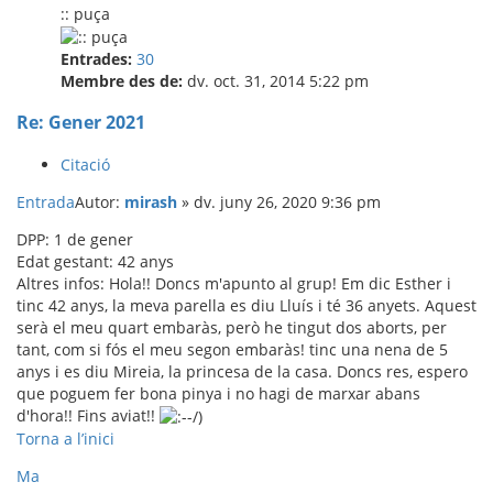
:: puça
Entrades:
30
Membre des de:
dv. oct. 31, 2014 5:22 pm
Re: Gener 2021
Citació
Entrada
Autor:
mirash
»
dv. juny 26, 2020 9:36 pm
DPP: 1 de gener
Edat gestant: 42 anys
Altres infos: Hola!! Doncs m'apunto al grup! Em dic Esther i
tinc 42 anys, la meva parella es diu Lluís i té 36 anyets. Aquest
serà el meu quart embaràs, però he tingut dos aborts, per
tant, com si fós el meu segon embaràs! tinc una nena de 5
anys i es diu Mireia, la princesa de la casa. Doncs res, espero
que poguem fer bona pinya i no hagi de marxar abans
d'hora!! Fins aviat!!
Torna a l’inici
Ma