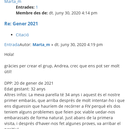
Marta_m
Entrades:
1
Membre des de:
dt. juny 30, 2020 4:14 pm
Re: Gener 2021
Citació
Entrada
Autor:
Marta_m
»
dt. juny 30, 2020 4:19 pm
Hola!
gràcies per crear el grup, Andrea, crec que ens pot ser molt
útil!
DPP: 20 de gener de 2021
Edat gestant: 32 anys
Altres infos: La meva parella té 34 anys i aquest és el nostre
primer embaràs, que arriba després de molt intentar-ho i que
ens diguessin que hauríem de recórrer a FIV perquè els dos
teniem alguns problemes que feien poc viable uedar-nos
embarassats de forma natural. Just abans de la primera
visita, i després d'haver-nos fet algunes proves, va arribar el