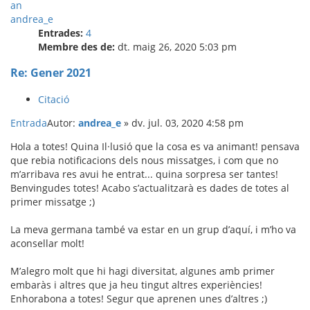
an
andrea_e
Entrades:
4
Membre des de:
dt. maig 26, 2020 5:03 pm
Re: Gener 2021
Citació
Entrada
Autor:
andrea_e
»
dv. jul. 03, 2020 4:58 pm
Hola a totes! Quina Il·lusió que la cosa es va animant! pensava
que rebia notificacions dels nous missatges, i com que no
m’arribava res avui he entrat... quina sorpresa ser tantes!
Benvingudes totes! Acabo s’actualitzarà es dades de totes al
primer missatge ;)
La meva germana també va estar en un grup d’aquí, i m’ho va
aconsellar molt!
M’alegro molt que hi hagi diversitat, algunes amb primer
embaràs i altres que ja heu tingut altres experiències!
Enhorabona a totes! Segur que aprenen unes d’altres ;)