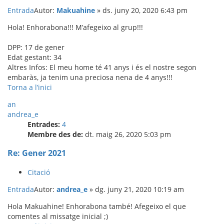
Entrada
Autor:
Makuahine
»
ds. juny 20, 2020 6:43 pm
Hola! Enhorabona!!! M’afegeixo al grup!!!
DPP: 17 de gener
Edat gestant: 34
Altres Infos: El meu home té 41 anys i és el nostre segon
embaràs, ja tenim una preciosa nena de 4 anys!!!
Torna a l’inici
an
andrea_e
Entrades:
4
Membre des de:
dt. maig 26, 2020 5:03 pm
Re: Gener 2021
Citació
Entrada
Autor:
andrea_e
»
dg. juny 21, 2020 10:19 am
Hola Makuahine! Enhorabona també! Afegeixo el que
comentes al missatge inicial ;)