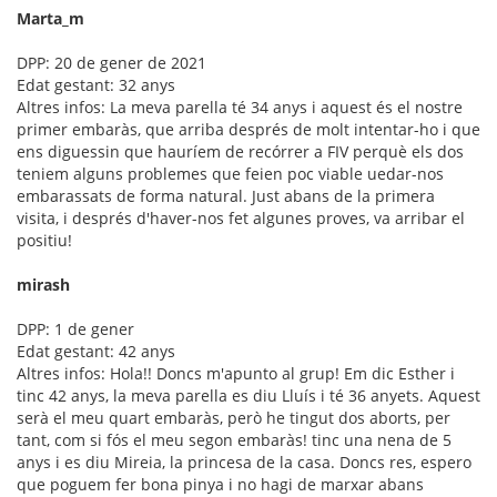
Marta_m
DPP: 20 de gener de 2021
Edat gestant: 32 anys
Altres infos: La meva parella té 34 anys i aquest és el nostre
primer embaràs, que arriba després de molt intentar-ho i que
ens diguessin que hauríem de recórrer a FIV perquè els dos
teniem alguns problemes que feien poc viable uedar-nos
embarassats de forma natural. Just abans de la primera
visita, i després d'haver-nos fet algunes proves, va arribar el
positiu!
mirash
DPP: 1 de gener
Edat gestant: 42 anys
Altres infos: Hola!! Doncs m'apunto al grup! Em dic Esther i
tinc 42 anys, la meva parella es diu Lluís i té 36 anyets. Aquest
serà el meu quart embaràs, però he tingut dos aborts, per
tant, com si fós el meu segon embaràs! tinc una nena de 5
anys i es diu Mireia, la princesa de la casa. Doncs res, espero
que poguem fer bona pinya i no hagi de marxar abans