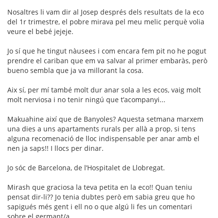
Nosaltres li vam dir al Josep després dels resultats de la eco
del 1r trimestre, el pobre mirava pel meu melic perquè volia
veure el bebé jejeje.
Jo sí que he tingut nàusees i com encara fem pit no he pogut
prendre el cariban que em va salvar al primer embaràs, però
bueno sembla que ja va millorant la cosa.
Aix sí, per mí també molt dur anar sola a les ecos, vaig molt
molt nerviosa i no tenir ningú que t’acompanyi...
Makuahine així que de Banyoles? Aquesta setmana marxem
una dies a uns apartaments rurals per allà a prop, si tens
alguna recomenació de lloc indispensable per anar amb el
nen ja saps!! I llocs per dinar.
Jo sóc de Barcelona, de l’Hospitalet de Llobregat.
Mirash que graciosa la teva petita en la eco!! Quan teniu
pensat dir-li?? Jo tenia dubtes però em sabia greu que ho
sapigués més gent i ell no o que algú li fes un comentari
sobre el germant/a.