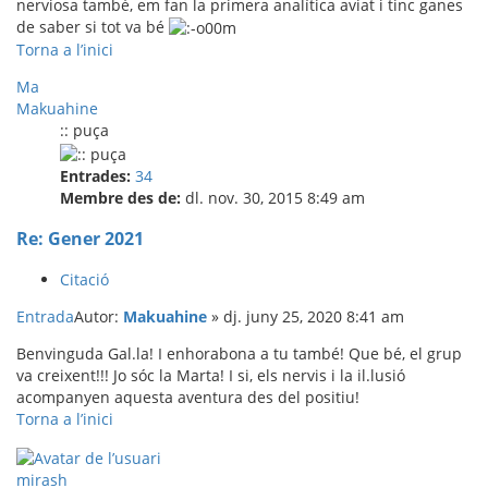
nerviosa també, em fan la primera analítica aviat i tinc ganes
de saber si tot va bé
Torna a l’inici
Ma
Makuahine
:: puça
Entrades:
34
Membre des de:
dl. nov. 30, 2015 8:49 am
Re: Gener 2021
Citació
Entrada
Autor:
Makuahine
»
dj. juny 25, 2020 8:41 am
Benvinguda Gal.la! I enhorabona a tu també! Que bé, el grup
va creixent!!! Jo sóc la Marta! I si, els nervis i la il.lusió
acompanyen aquesta aventura des del positiu!
Torna a l’inici
mirash