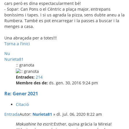
cars però es dina espectacularment bé!
- Sopar: Can Pons o el Cèntric a plaça major, entrepans
boníssims i tapes. I si us agrada la pizza, sens dubte aneu a la
Rumbera. També es pot encarregar i la passes a buscar i la
menges a casa.
Una abraçada per a totes!!!
Torna a l’inici
Nu
Nurieta81
:: granota
Entrades:
214
Membre des de:
ds. gen. 30, 2016 9:24 pm
Re: Gener 2021
Citació
Entrada
Autor:
Nurieta81
»
dl. jul. 06, 2020 8:22 am
Makuahine ha escrit:
Esther, quina gràcia la Mireia!