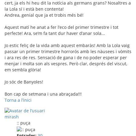
cert, ja els hi heu dit la notícia als germans grans? Nosaltres a
la Lola sí i està ben contenta!
Andrea, genial que ja et trobis més bé!
Aquest matí he anat a fer l’eco del primer trimestre i tot
perfecte! Ara, se’m fa tant dur haver d’anar sola...
Jo estic feliç de la vida amb aquest embaràs! Amb la Lola vaig
passar un primer trimestre horrorós amb les nàusees i vòmits
i ara res de res. Sensació de gana i de no poder esperar per
menjar i molta son als vespres. Però clar, després del viscut,
em sembla glòria!
Jo sóc de Banyoles!
Bon cap de setmana i una abraçada!!!
Torna a l’inici
mirash
:: puça
Entrades:
30