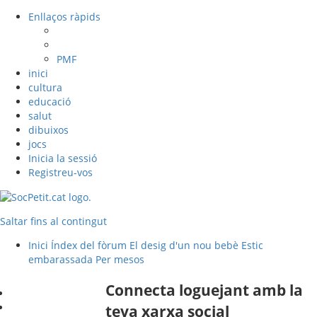
Enllaços ràpids
PMF
inici
cultura
educació
salut
dibuixos
jocs
Inicia la sessió
Registreu-vos
Saltar fins al contingut
Inici
Índex del fòrum
El desig d'un nou bebè
Estic
embarassada
Per mesos
Connecta loguejant amb la
teva xarxa social