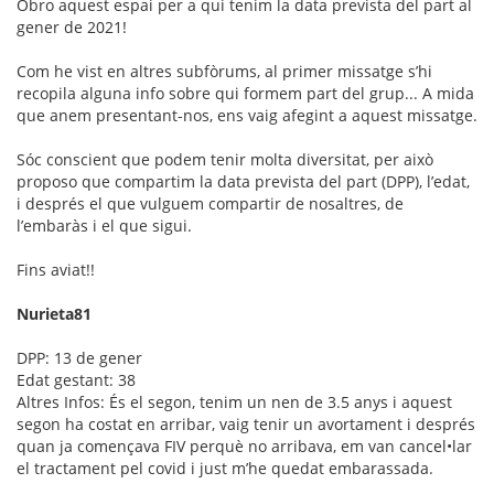
Obro aquest espai per a qui tenim la data prevista del part al
gener de 2021!
Com he vist en altres subfòrums, al primer missatge s’hi
recopila alguna info sobre qui formem part del grup... A mida
que anem presentant-nos, ens vaig afegint a aquest missatge.
Sóc conscient que podem tenir molta diversitat, per això
proposo que compartim la data prevista del part (DPP), l’edat,
i després el que vulguem compartir de nosaltres, de
l’embaràs i el que sigui.
Fins aviat!!
Nurieta81
DPP: 13 de gener
Edat gestant: 38
Altres Infos: És el segon, tenim un nen de 3.5 anys i aquest
segon ha costat en arribar, vaig tenir un avortament i després
quan ja començava FIV perquè no arribava, em van cancel•lar
el tractament pel covid i just m’he quedat embarassada.