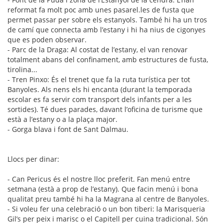
reformat fa molt poc amb unes pasarel.les de fusta que
permet passar per sobre els estanyols. També hi ha un tros
de camí que connecta amb l’estany i hi ha nius de cigonyes
que es poden observar.
- Parc de la Draga: Al costat de l’estany, el van renovar
totalment abans del confinament, amb estructures de fusta,
tirolina...
- Tren Pinxo: És el trenet que fa la ruta turística per tot
Banyoles. Als nens els hi encanta (durant la temporada
escolar es fa servir com transport dels infants per a les
sortides). Té dues parades, davant l’oficina de turisme que
està a l’estany o a la plaça major.
- Gorga blava i font de Sant Dalmau.
Llocs per dinar:
- Can Pericus és el nostre lloc preferit. Fan menú entre
setmana (està a prop de l’estany). Que facin menú i bona
qualitat preu també hi ha la Magrana al centre de Banyoles.
- Si voleu fer una celebració o un bon tiberi: la Marisqueria
Gil’s per peix i marisc o el Capitell per cuina tradicional. Són