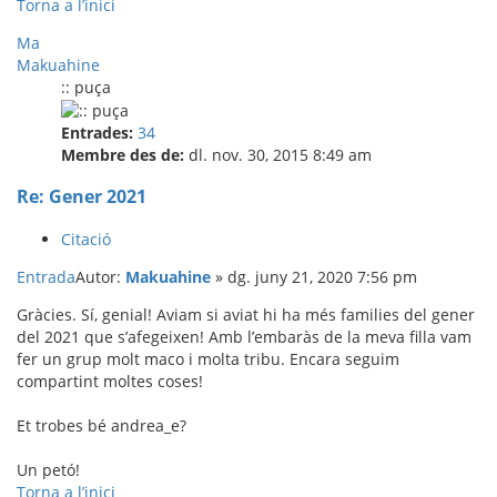
Torna a l’inici
Ma
Makuahine
:: puça
Entrades:
34
Membre des de:
dl. nov. 30, 2015 8:49 am
Re: Gener 2021
Citació
Entrada
Autor:
Makuahine
»
dg. juny 21, 2020 7:56 pm
Gràcies. Sí, genial! Aviam si aviat hi ha més families del gener
del 2021 que s’afegeixen! Amb l’embaràs de la meva filla vam
fer un grup molt maco i molta tribu. Encara seguim
compartint moltes coses!
Et trobes bé andrea_e?
Un petó!
Torna a l’inici