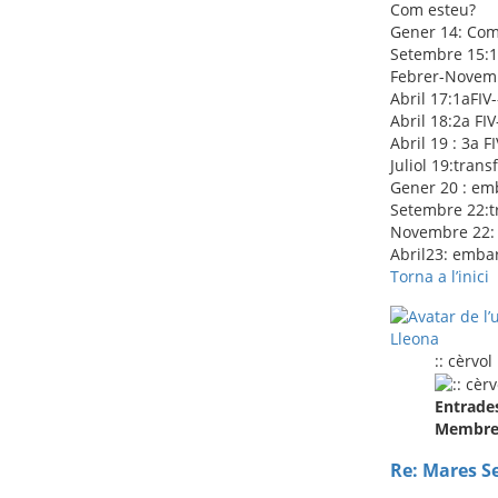
Com esteu?
Gener 14: Co
Setembre 15:1a
Febrer-Novemb
Abril 17:1aFIV
Abril 18:2a FIV
Abril 19 : 3a 
Juliol 19:trans
Gener 20 : em
Setembre 22:tr
Novembre 22: 
Abril23: emba
Torna a l’inici
Lleona
:: cèrvol
Entrade
Membre 
Re: Mares S