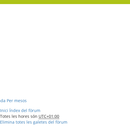
ada
Per mesos
Inici
Índex del fòrum
Totes les hores són
UTC+01:00
Elimina totes les galetes del fòrum