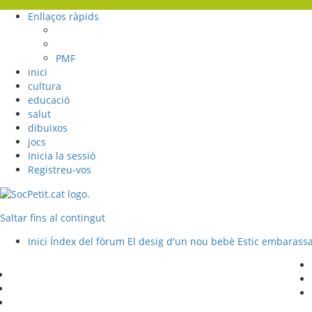
Enllaços ràpids
PMF
inici
cultura
educació
salut
dibuixos
jocs
Inicia la sessió
Registreu-vos
Saltar fins al contingut
Inici
Índex del fòrum
El desig d'un nou bebè
Estic embarass