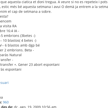
que aquesta ciatica et doni tregua. A veure si no es repeteix i pot
, estic més bé aquesta setmana i avui O demà ja entrem a la setmana
enim el cap de setmana a sobre.
esta?
mencem
 visita RA
re 16:4 IA -
--5 embrions (3betes -)
-- 10 blastos( 4 betes -)
FIV-- 6 blastos amb dgp bé
fer 2 embrions. Beta -
baràs Natural
ansfer -
transfer +. Gener 23 abort espontani
ràs espontani
s:
960
des de:
dc. ago. 19, 2009 10:56 am