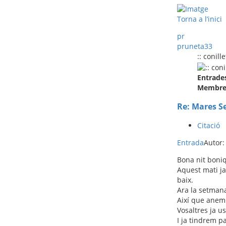
Torna a l’inici
pr
pruneta33
:: conille
Entrade
Membre 
Re: Mares S
Citació
Entrada
Autor
Bona nit boni
Aquest mati ja 
baix.
Ara la setmana
Així que anem 
Vosaltres ja u
I ja tindrem p