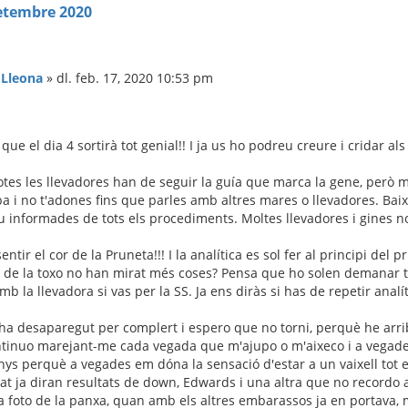
etembre 2020
:
Lleona
»
dl. feb. 17, 2020 10:53 pm
 que el dia 4 sortirà tot genial!! I ja us ho podreu creure i cridar als 
tes les llevadores han de seguir la guía que marca la gene, però m
iba i no t'adones fins que parles amb altres mares o llevadores. Baix
u informades de tots els procediments. Moltes llevadores i gines no
ntir el cor de la Pruneta!!! I la analítica es sol fer al principi del
 de la toxo no han mirat més coses? Pensa que ho solen demanar tot j
b la llevadora si vas per la SS. Ja ens diràs si has de repetir analít
a ha desaparegut per complert i espero que no torni, perquè he arrib
continuo marejant-me cada vegada que m'ajupo o m'aixeco i a vegad
ys perquè a vegades em dóna la sensació d'estar a un vaixell tot el 
at ja diran resultats de down, Edwards i una altra que no recordo 
a foto de la panxa, quan amb els altres embarassos ja en portava, 