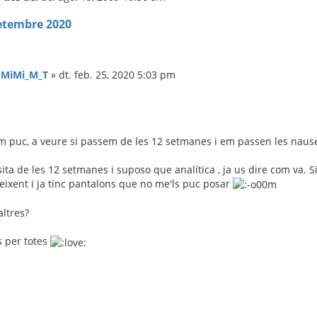
etembre 2020
:
MiMi_M_T
»
dt. feb. 25, 2020 5:03 pm
om puc, a veure si passem de les 12 setmanes i em passen les nausea
isita de les 12 setmanes i suposo que analítica , ja us dire com va. S
eixent i ja tinc pantalons que no me'ls puc posar
ltres?
s per totes