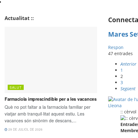
Actualitat ::
Connecta 
Mares Se
Respon
47 entrades
Anterior
1
2
3
Següent
Lleona
:: cèrvol
Entrade
Membre 