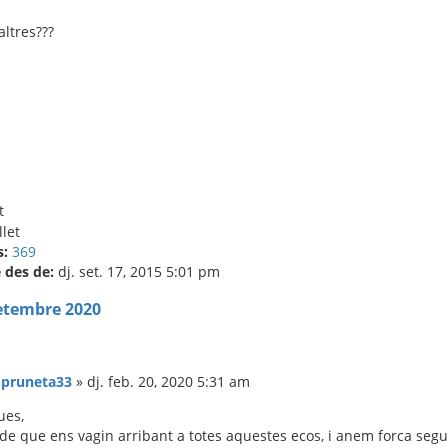
ltres???
t
s:
369
des de:
dj. set. 17, 2015 5:01 pm
etembre 2020
:
pruneta33
»
dj. feb. 20, 2020 5:31 am
ues,
e que ens vagin arribant a totes aquestes ecos, i anem forca segu