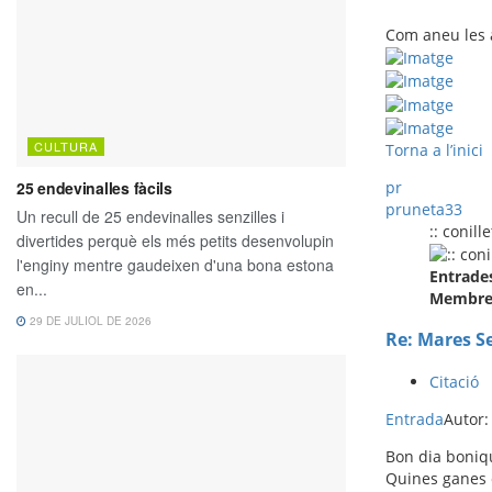
Com aneu les a
Torna a l’inici
pr
pruneta33
:: conille
Entrade
Membre 
Re: Mares S
Citació
Entrada
Autor
Bon dia boniq
Quines ganes d