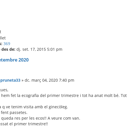
t
s:
369
des de:
dj. set. 17, 2015 5:01 pm
etembre 2020
:
pruneta33
»
dc. març 04, 2020 7:40 pm
ques,
hem fet la ecografia del primer trimestre i tot ha anat molt bé. Tot 
 q ve tenim visita amb el ginecòleg.
fent passetes.
s queda res per les ecos!! A veure com van.
assat el primer trimestre!!