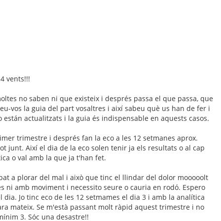
4 vents!!!
oltes no saben ni que existeix i després passa el que passa, que
eu-vos la guia del part vosaltres i així sabeu què us han de fer i
 están actualitzats i la guia és indispensable en aquests casos.
 primer trimestre i després fan la eco a les 12 setmanes aprox.
unt. Així el dia de la eco solen tenir ja els resultats o al cap
ica o val amb la que ja t'han fet.
at a plorar del mal i això que tinc el llindar del dolor mooooolt
es ni amb moviment i necessito seure o cauria en rodó. Espero
dia. Jo tinc eco de les 12 setmames el dia 3 i amb la analítica
ara mateix. Se m'està passant molt ràpid aquest trimestre i no
mínim 3. Sóc una desastre!!