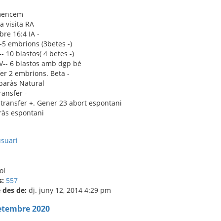
mencem
 visita RA
re 16:4 IA -
--5 embrions (3betes -)
-- 10 blastos( 4 betes -)
FIV-- 6 blastos amb dgp bé
fer 2 embrions. Beta -
baràs Natural
ansfer -
transfer +. Gener 23 abort espontani
ràs espontani
s:
557
des de:
dj. juny 12, 2014 4:29 pm
etembre 2020