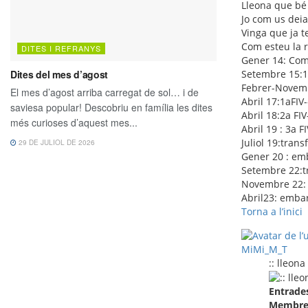
Lleona que bé 
Jo com us deia
Vinga que ja t
Com esteu la r
Gener 14: Co
Setembre 15:1a
Febrer-Novemb
Abril 17:1aFIV
Abril 18:2a FIV
Abril 19 : 3a 
Juliol 19:trans
Gener 20 : em
Setembre 22:tr
Novembre 22: 
Abril23: emba
Torna a l’inici
MiMi_M_T
:: lleona
Entrade
Membre 