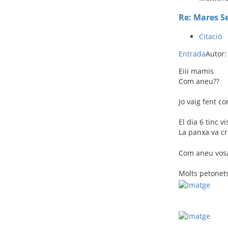
Re: Mares S
Citació
Entrada
Autor
Eiii mamis
Com aneu??
Jo vaig fent c
El dia 6 tinc v
La panxa va cr
Com aneu vosa
Molts petonet