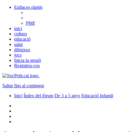
Enllaços ràpids
PMF
inici
cultura
educació
salut
dibuixos
jocs
Inicia la sessió
Registreu-vos
Saltar fins al contingut
Inici
Índex del fòrum
De 3 a 5 anys
Educació Infantil