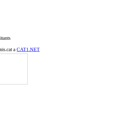
itants
nis.cat a
CAT1.NET