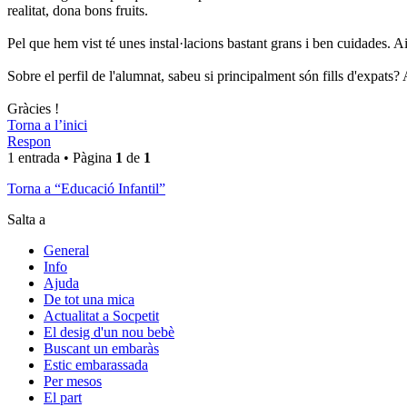
realitat, dona bons fruits.
Pel que hem vist té unes instal·lacions bastant grans i ben cuidades. Ai
Sobre el perfil de l'alumnat, sabeu si principalment són fills d'expats
Gràcies !
Torna a l’inici
Respon
1 entrada • Pàgina
1
de
1
Torna a “Educació Infantil”
Salta a
General
Info
Ajuda
De tot una mica
Actualitat a Socpetit
El desig d'un nou bebè
Buscant un embaràs
Estic embarassada
Per mesos
El part