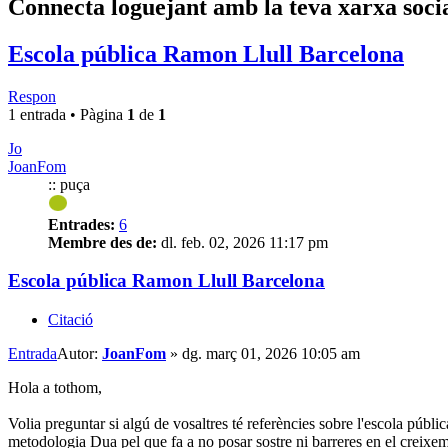
Connecta loguejant amb la teva xarxa soci
Escola pública Ramon Llull Barcelona
Respon
1 entrada • Pàgina
1
de
1
Jo
JoanFom
:: puça
Entrades:
6
Membre des de:
dl. feb. 02, 2026 11:17 pm
Escola pública Ramon Llull Barcelona
Citació
Entrada
Autor:
JoanFom
»
dg. març 01, 2026 10:05 am
Hola a tothom,
Volia preguntar si algú de vosaltres té referències sobre l'escola públ
metodologia Dua pel que fa a no posar sostre ni barreres en el creixeme