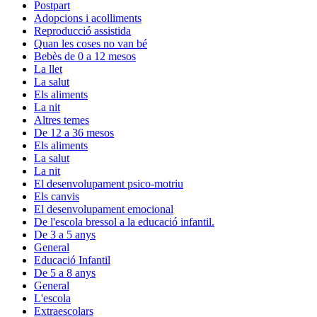
Postpart
Adopcions i acolliments
Reproducció assistida
Quan les coses no van bé
Bebès de 0 a 12 mesos
La llet
La salut
Els aliments
La nit
Altres temes
De 12 a 36 mesos
Els aliments
La salut
La nit
El desenvolupament psico-motriu
Els canvis
El desenvolupament emocional
De l'escola bressol a la educació infantil.
De 3 a 5 anys
General
Educació Infantil
De 5 a 8 anys
General
L'escola
Extraescolars