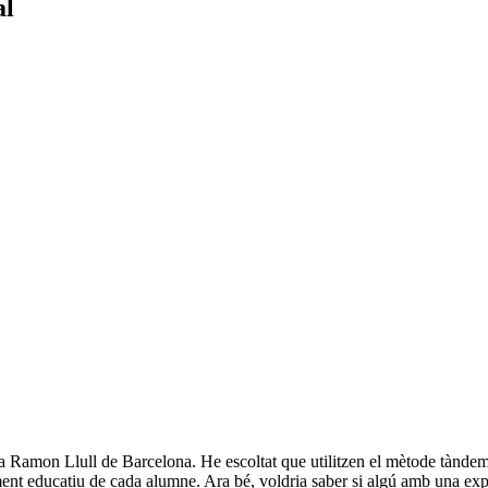
al
ica Ramon Llull de Barcelona. He escoltat que utilitzen el mètode tàndem
nt educatiu de cada alumne. Ara bé, voldria saber si algú amb una experi