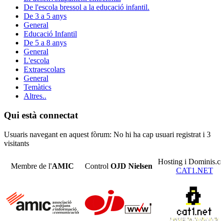
De l'escola bressol a la educació infantil.
De 3 a 5 anys
General
Educació Infantil
De 5 a 8 anys
General
L'escola
Extraescolars
General
Temàtics
Altres..
Qui està connectat
Usuaris navegant en aquest fòrum: No hi ha cap usuari registrat i 3
visitants
Hosting i Dominis.c
Membre de l'
AMIC
Control
OJD
Nielsen
CAT1.NET