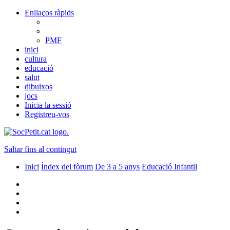
Enllaços ràpids
PMF
inici
cultura
educació
salut
dibuixos
jocs
Inicia la sessió
Registreu-vos
Saltar fins al contingut
Inici
Índex del fòrum
De 3 a 5 anys
Educació Infantil