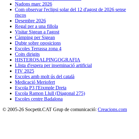
Nadons març 2026
Com observar l'eclipsi solar del 12 d'agost de 2026 sense
riscos
Desembre 2026
Regal per a una fillola
Visitar Sigean a l'agost
Càmping per Sigean
Dubte sobre oposicions
Escoles Terrassa zona 4
Coits dirigits
HISTEROSALPINGOGRAFIA
Llista d'espera per inseminació artificial
FIV 2025
Escoles amb molt ús del català
Medicació Meriofert
Escola P3 l'Eixmple Dreta
Escola Ramon Llull (Diagonal 275)
Escoles centre Badalona
© 2005-26 Socpetit.CAT Grup de comunicació:
Creacions.com