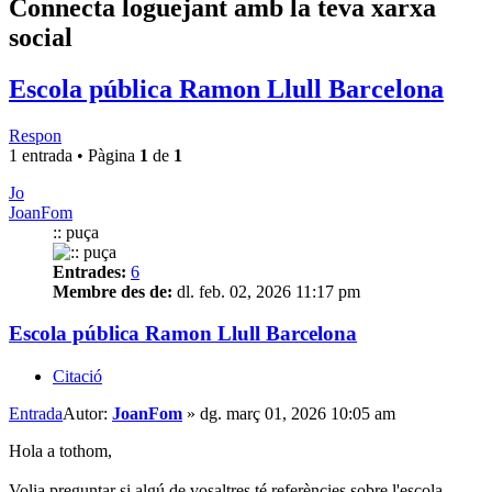
Connecta loguejant amb la teva xarxa
social
Escola pública Ramon Llull Barcelona
Respon
1 entrada • Pàgina
1
de
1
Jo
JoanFom
:: puça
Entrades:
6
Membre des de:
dl. feb. 02, 2026 11:17 pm
Escola pública Ramon Llull Barcelona
Citació
Entrada
Autor:
JoanFom
»
dg. març 01, 2026 10:05 am
Hola a tothom,
Volia preguntar si algú de vosaltres té referències sobre l'escola