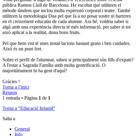
pública Ramon Llull de Barcelona. He escoltat que utilitzen el
mètode tàndem que inclou molta expressió corporal i teatre. També
utilitzen la metodologia Dua pel que fa a no posar sostre ni barreres
en el creixement educatiu de cada alumne. Ara bé, voldria saber si
algú amb una experiència directa té més informació, per saber si tot
això aplicat a la realitat, dona bons fruits.
Pel que hem vist té unes instal·lacions bastant grans i ben cuidades.
Això és un punt fort.
Sobre el perfil de l'alumnat, sabeu si principalment són fills d'expats?
A l'estar a Sagrada Família amb molta gentrificació. O
majoritàriament hi ha gent d'aquí?
Gràcies !
Torna a l’inici
Respon
1 entrada • Pàgina
1
de
1
Torna a “Educació Infantil”
Salta a
General
Info