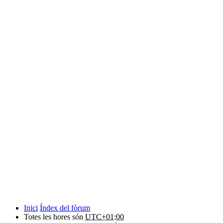
Inici
Índex del fòrum
Totes les hores són
UTC+01:00