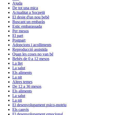
Ajuda
De tot una mica
Actualitat a Socpetit
El desig d'un nou bebè
Buscant un embaràs
Estic embarassada
Per mesos
El part
Postpart
Adopcions i acolliments
Reproducció assistida
Quan les coses no van bé
Bebès de 0 a 12 mesos
La llet
La salut
Els aliments
La nit
Altres temes
De 12 a 36 mesos
Els aliments
La salut
La nit
El desenvolupament psico-motriu
Els canvis
El desenvolupament emocional