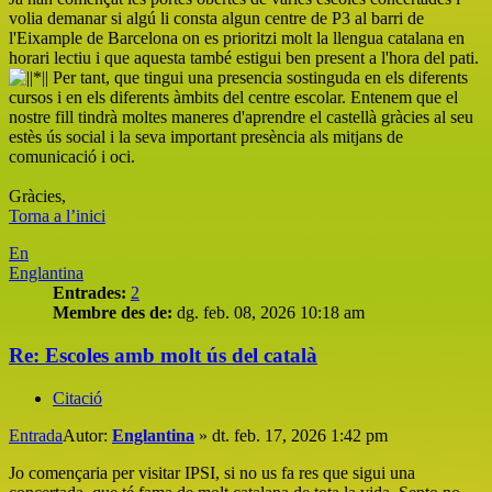
volia demanar si algú li consta algun centre de P3 al barri de
l'Eixample de Barcelona on es prioritzi molt la llengua catalana en
horari lectiu i que aquesta també estigui ben present a l'hora del pati.
Per tant, que tingui una presencia sostinguda en els diferents
cursos i en els diferents àmbits del centre escolar. Entenem que el
nostre fill tindrà moltes maneres d'aprendre el castellà gràcies al seu
estès ús social i la seva important presència als mitjans de
comunicació i oci.
Gràcies,
Torna a l’inici
En
Englantina
Entrades:
2
Membre des de:
dg. feb. 08, 2026 10:18 am
Re: Escoles amb molt ús del català
Citació
Entrada
Autor:
Englantina
»
dt. feb. 17, 2026 1:42 pm
Jo començaria per visitar IPSI, si no us fa res que sigui una