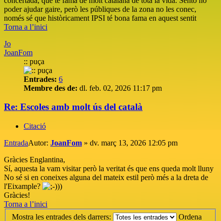
concertada, que té fama de molt catalana de tota la vida. Sento no
poder ajudar gaire, però les públiques de la zona no les conec,
només sé que històricament IPSI té bona fama en aquest sentit
Torna a l’inici
Jo
JoanFom
:: puça
Entrades:
6
Membre des de:
dl. feb. 02, 2026 11:17 pm
Re: Escoles amb molt ús del català
Citació
Entrada
Autor:
JoanFom
»
dv. març 13, 2026 12:05 pm
Gràcies Englantina,
Sí, aquesta la vam visitar però la veritat és que ens queda molt lluny
No sé si en coneixes alguna del mateix estil però més a la dreta de
l'Eixample?
Gràcies!
Torna a l’inici
Mostra les entrades dels darrers:
Ordena