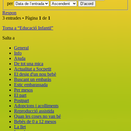
per
Respon
3 entrades • Pàgina
1
de
1
Torna a “Educació Infantil”
Salta a
General
Info
Ajuda
De tot una mica
Actualitat a Socpetit
El desig d'un nou bebè
Buscant un embaràs
Estic embarassada
Per mesos
El part
Postpart
Adopcions i acolliments
Reproducció assistida
Quan les coses no van bé
Bebès de 0 a 12 mesos
La llet