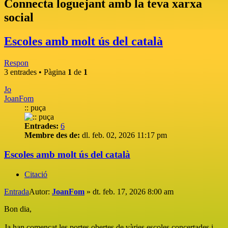
Connecta loguejant amb la teva xarxa
social
Escoles amb molt ús del català
Respon
3 entrades • Pàgina
1
de
1
Jo
JoanFom
:: puça
Entrades:
6
Membre des de:
dl. feb. 02, 2026 11:17 pm
Escoles amb molt ús del català
Citació
Entrada
Autor:
JoanFom
»
dt. feb. 17, 2026 8:00 am
Bon dia,
Ja han començat les portes obertes de vàries escoles concertades i