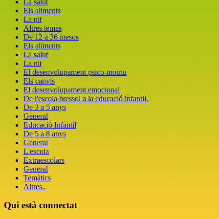
La salut
Els aliments
La nit
Altres temes
De 12 a 36 mesos
Els aliments
La salut
La nit
El desenvolupament psico-motriu
Els canvis
El desenvolupament emocional
De l'escola bressol a la educació infantil.
De 3 a 5 anys
General
Educació Infantil
De 5 a 8 anys
General
L'escola
Extraescolars
General
Temàtics
Altres..
Qui està connectat