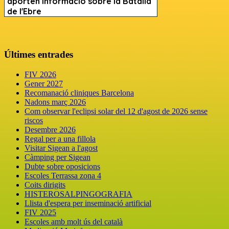
Últimes entrades
FIV 2026
Gener 2027
Recomanació cliniques Barcelona
Nadons març 2026
Com observar l'eclipsi solar del 12 d'agost de 2026 sense
riscos
Desembre 2026
Regal per a una fillola
Visitar Sigean a l'agost
Càmping per Sigean
Dubte sobre oposicions
Escoles Terrassa zona 4
Coits dirigits
HISTEROSALPINGOGRAFIA
Llista d'espera per inseminació artificial
FIV 2025
Escoles amb molt ús del català