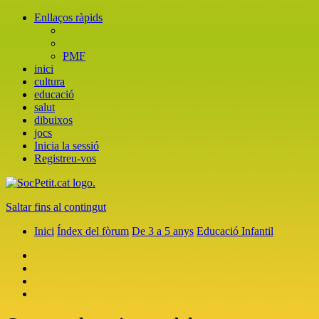
Enllaços ràpids
PMF
inici
cultura
educació
salut
dibuixos
jocs
Inicia la sessió
Registreu-vos
Saltar fins al contingut
Inici
Índex del fòrum
De 3 a 5 anys
Educació Infantil