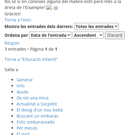
No sé si en coneixes alguna del mateix estil però més a la
dreta de l'Eixample?
Gràcies!
Torna a l’inici
Mostra les entrades dels darrers:
Ordena per
Respon
3 entrades • Pàgina
1
de
1
Torna a “Educació Infantil”
Salta a
General
Info
Ajuda
De tot una mica
Actualitat a Socpetit
El desig d'un nou bebè
Buscant un embaràs
Estic embarassada
Per mesos
El part