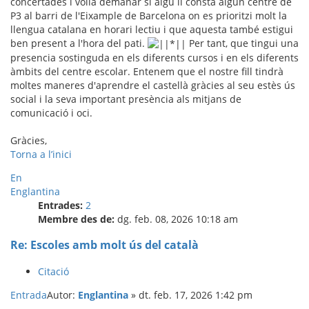
concertades i volia demanar si algú li consta algun centre de
P3 al barri de l'Eixample de Barcelona on es prioritzi molt la
llengua catalana en horari lectiu i que aquesta també estigui
ben present a l'hora del pati.
Per tant, que tingui una
presencia sostinguda en els diferents cursos i en els diferents
àmbits del centre escolar. Entenem que el nostre fill tindrà
moltes maneres d'aprendre el castellà gràcies al seu estès ús
social i la seva important presència als mitjans de
comunicació i oci.
Gràcies,
Torna a l’inici
En
Englantina
Entrades:
2
Membre des de:
dg. feb. 08, 2026 10:18 am
Re: Escoles amb molt ús del català
Citació
Entrada
Autor:
Englantina
»
dt. feb. 17, 2026 1:42 pm