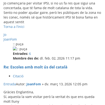
Jo començaria per visitar IPSI, si no us fa res que sigui una
concertada, que té fama de molt catalana de tota la vida.
Sento no poder ajudar gaire, però les públiques de la zona no
les conec, només sé que històricament IPSI té bona fama en
aquest sentit
Torna a l’inici
Jo
JoanFom
:: puça
Entrades:
6
Membre des de:
dl. feb. 02, 2026 11:17 pm
Re: Escoles amb molt ús del català
Citació
Entrada
Autor:
JoanFom
»
dv. març 13, 2026 12:05 pm
Gràcies Englantina,
Sí, aquesta la vam visitar però la veritat és que ens queda
molt lluny