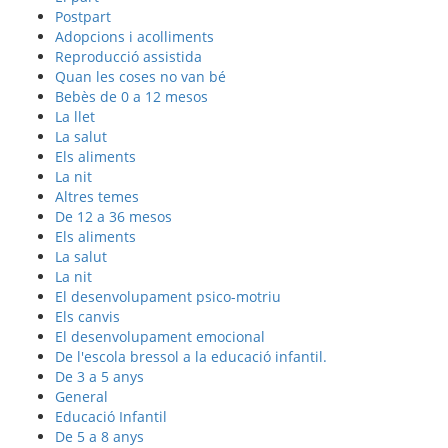
Postpart
Adopcions i acolliments
Reproducció assistida
Quan les coses no van bé
Bebès de 0 a 12 mesos
La llet
La salut
Els aliments
La nit
Altres temes
De 12 a 36 mesos
Els aliments
La salut
La nit
El desenvolupament psico-motriu
Els canvis
El desenvolupament emocional
De l'escola bressol a la educació infantil.
De 3 a 5 anys
General
Educació Infantil
De 5 a 8 anys